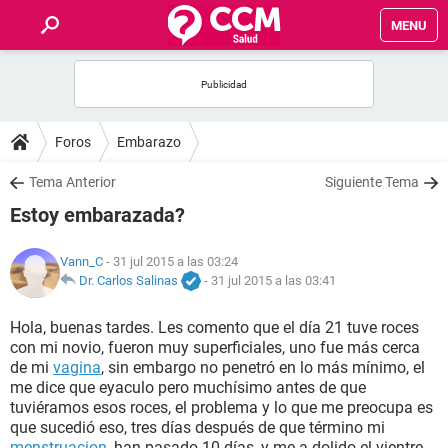
MENU
INICIO
FOROS
Foros
Embarazo
SALUD
Tema Anterior
Siguiente Tema
Estoy embarazada?
FAMILIA
Vann_C
- 31 jul 2015 a las 03:24
NUTRICIÓN
Dr. Carlos Salinas
-
31 jul 2015 a las 03:41
Hola, buenas tardes. Les comento que el día 21 tuve roces
BIENESTAR
con mi novio, fueron muy superficiales, uno fue más cerca
de mi
vagina
, sin embargo no penetró en lo más mínimo, el
SEXUALIDAD
me dice que eyaculo pero muchísimo antes de que
tuviéramos esos roces, el problema y lo que me preocupa es
que sucedió eso, tres días después de que término mi
GLOSARIO
menstruacion
, han pasado 10 días, y me a dolido el vientre,