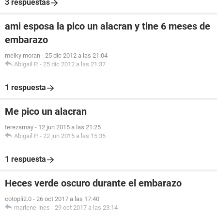
3 respuestas
ami esposa la pico un alacran y tine 6 meses de
embarazo
melky moran
-
25 dic 2012 a las 21:04
Abigail P.
-
25 dic 2012 a las 21:37
1 respuesta
Me pico un alacran
terezamay
-
12 jun 2015 a las 21:25
Abigail P.
-
22 jun 2015 a las 15:35
1 respuesta
Heces verde oscuro durante el embarazo
cotopli2.0
-
26 oct 2017 a las 17:40
marlene-ines
-
29 oct 2017 a las 23:14