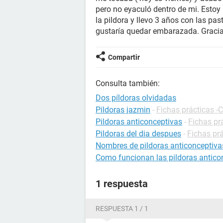
pero no eyaculó dentro de mi. Estoy
la pildora y llevo 3 años con las pa
gustaría quedar embarazada. Graci
Compartir
Consulta también:
Dos píldoras olvidadas
Pildoras jazmin
-
Fichas prácticas -
Pildoras anticonceptivas
-
Fichas pr
Pildoras del dia despues
-
Fichas pr
Nombres de pildoras anticonceptiva
Como funcionan las pildoras antico
1 respuesta
RESPUESTA 1 / 1