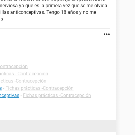
 nerviosa ya que es la primera vez que se me olvida
stillas anticonceptivas. Tengo 18 años y no me
as
Contracepción
ácticas - Contracepción
ácticas -Contracepción
s
-
Fichas prácticas -Contracepción
nceptivas
-
Fichas prácticas -Contracepción