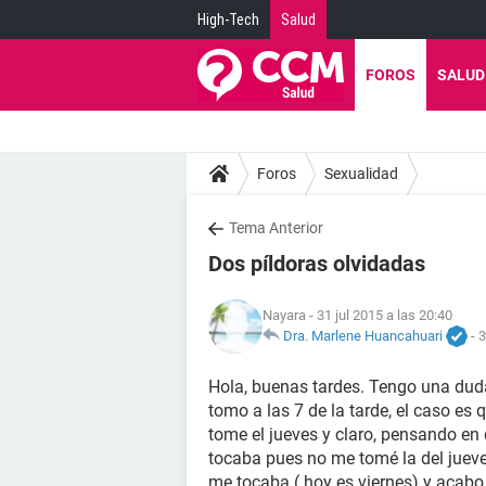
High-Tech
Salud
FOROS
SALUD
Foros
Sexualidad
Tema Anterior
Dos píldoras olvidadas
Nayara
- 31 jul 2015 a las 20:40
Dra. Marlene Huancahuari
-
3
Hola, buenas tardes. Tengo una dud
tomo a las 7 de la tarde, el caso es
tome el jueves y claro, pensando en
tocaba pues no me tomé la del jueve
me tocaba ( hoy es viernes) y acabo 