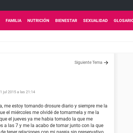
FAMILIA
NUTRICIÓN
BIENESTAR
SEXUALIDAD
GLOSARI
Siguiente Tema
1 jul 2015 a las 21:14
a, me estoy tomando drosure diario y siempre me la
 que el miércoles me olvidé de tomarmela y me la
 que el jueves ya me habia tomado la que me
s a las 7 y me la acabo de tomar junto con la que
de tener relaciones con mi pareja sin preservativo