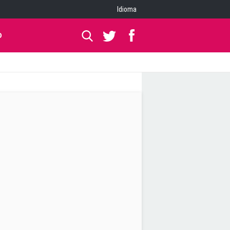
Idioma
O