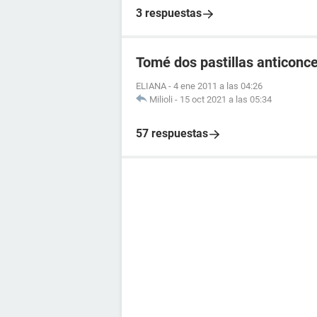
3 respuestas
Tomé dos pastillas anticonce
ELIANA
-
4 ene 2011 a las 04:26
Milioli
-
15 oct 2021 a las 05:34
57 respuestas