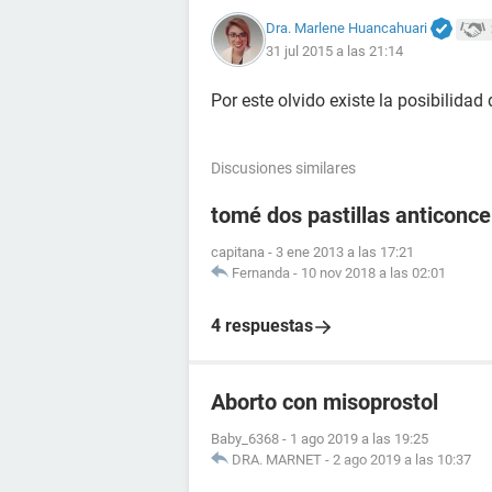
Dra. Marlene Huancahuari
31 jul 2015 a las 21:14
Por este olvido existe la posibilidad
Discusiones similares
tomé dos pastillas anticonce
capitana
-
3 ene 2013 a las 17:21
Fernanda
-
10 nov 2018 a las 02:01
4 respuestas
Aborto con misoprostol
Baby_6368
-
1 ago 2019 a las 19:25
DRA. MARNET
-
2 ago 2019 a las 10:37