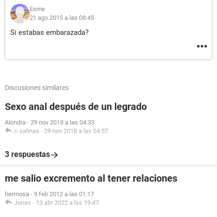
Esme
21 ago 2015 a las 08:45
Si estabas embarazada?
Discusiones similares
Sexo anal después de un legrado
Alondra
-
29 nov 2018 a las 04:33
c-salinas
-
29 nov 2018 a las 04:57
3 respuestas
me salio excremento al tener relaciones
hermosa
-
9 feb 2012 a las 01:17
Jonas
-
13 abr 2022 a las 19:47