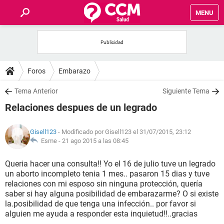
MENU
INICIO
FOROS
Foros
Embarazo
SALUD
Tema Anterior
Siguiente Tema
Relaciones despues de un legrado
FAMILIA
Gisell123
- Modificado por Gisell123 el 31/07/2015, 23:12
NUTRICIÓN
Esme -
21 ago 2015 a las 08:45
Queria hacer una consulta!! Yo el 16 de julio tuve un legrado
BIENESTAR
un aborto incompleto tenia 1 mes.. pasaron 15 dias y tuve
relaciones con mi esposo sin ninguna protección, quería
SEXUALIDAD
saber si hay alguna posibilidad de embarazarme? O si existe
la.posibilidad de que tenga una infección.. por favor si
alguien me ayuda a responder esta inquietud!!..gracias
GLOSARIO