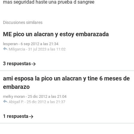
mas seguridad haste una prueba d sangree
Discusiones similares
ME pico un alacran y estoy embarazada
lesperan
-
6 sep 2012 a las 21:34
Miligarcia
-
31 jul 2023 a las 11:02
3 respuestas
ami esposa la pico un alacran y tine 6 meses de
embarazo
melky moran
-
25 dic 2012 a las 21:04
Abigail P.
-
25 dic 2012 a las 21:37
1 respuesta