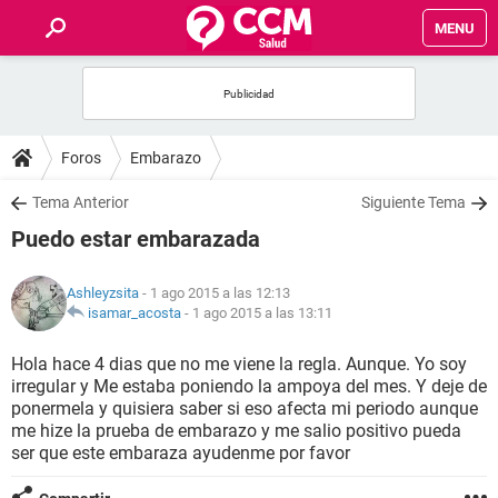
MENU
INICIO
FOROS
Foros
Embarazo
SALUD
Tema Anterior
Siguiente Tema
Puedo estar embarazada
FAMILIA
Ashleyzsita
- 1 ago 2015 a las 12:13
NUTRICIÓN
isamar_acosta
-
1 ago 2015 a las 13:11
Hola hace 4 dias que no me viene la regla. Aunque. Yo soy
BIENESTAR
irregular y Me estaba poniendo la ampoya del mes. Y deje de
ponermela y quisiera saber si eso afecta mi periodo aunque
SEXUALIDAD
me hize la prueba de embarazo y me salio positivo pueda
ser que este embaraza ayudenme por favor
GLOSARIO