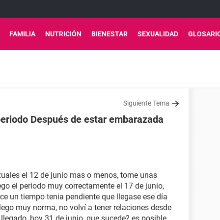
FAMILIA
NUTRICIÓN
BIENESTAR
SEXUALIDAD
GLOSARI
Siguiente Tema
 periodo Después de estar embarazada
xuales el 12 de junio mas o menos, tome unas
lego el periodo muy correctamente el 17 de junio,
ce un tiempo tenia pendiente que llegase ese día
 llego muy norma, no volví a tener relaciones desde
llegado, hoy 31 de junio, que sucede? es posible