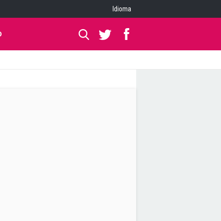
Idioma
O