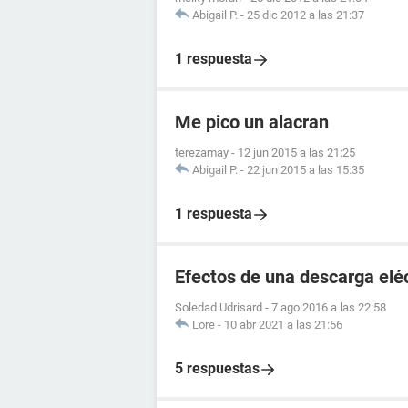
Abigail P.
-
25 dic 2012 a las 21:37
1 respuesta
Me pico un alacran
terezamay
-
12 jun 2015 a las 21:25
Abigail P.
-
22 jun 2015 a las 15:35
1 respuesta
Efectos de una descarga elé
Soledad Udrisard
-
7 ago 2016 a las 22:58
Lore
-
10 abr 2021 a las 21:56
5 respuestas