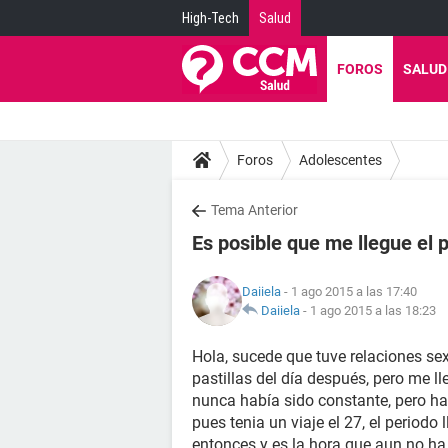
High-Tech
Salud
FOROS
SALUD
Foros
Adolescentes
Tema Anterior
Es posible que me llegue el
Daiiela
- 1 ago 2015 a las 17:40
Daiiela
-
1 ago 2015 a las 18:23
Hola, sucede que tuve relaciones se
pastillas del día después, pero me l
nunca había sido constante, pero ha
pues tenia un viaje el 27, el periodo
entonces y es la hora que aun no ha 