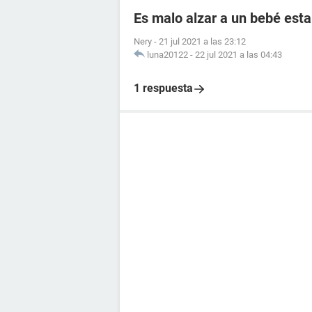
Es malo alzar a un bebé esta
Nery
-
21 jul 2021 a las 23:12
luna20122
-
22 jul 2021 a las 04:43
1 respuesta