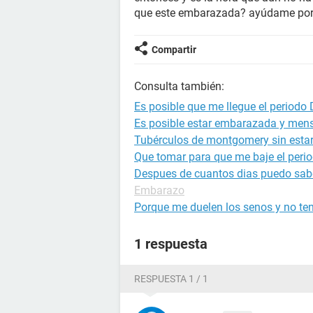
que este embarazada? ayúdame por f
Compartir
Consulta también:
Es posible que me llegue el period
Es posible estar embarazada y mens
Tubérculos de montgomery sin est
Que tomar para que me baje el per
Despues de cuantos dias puedo sab
Embarazo
Porque me duelen los senos y no ten
1 respuesta
RESPUESTA 1 / 1