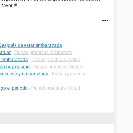
avor!!!!
o Después de estar embarazada
truar
-
Fichas prácticas -Embarazo
ar embarazada
-
Fichas prácticas -Salud
iodo hoy mismo
-
Fichas prácticas -Salud
er si estoy embarazada
-
Fichas prácticas -
go el período
-
Fichas prácticas -Salud