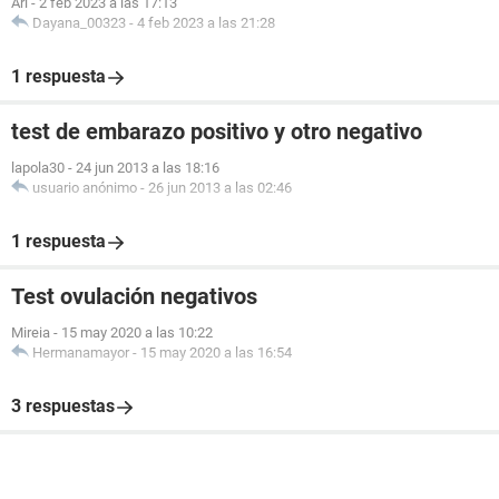
Ari
-
2 feb 2023 a las 17:13
Dayana_00323
-
4 feb 2023 a las 21:28
1 respuesta
test de embarazo positivo y otro negativo
lapola30
-
24 jun 2013 a las 18:16
usuario anónimo
-
26 jun 2013 a las 02:46
1 respuesta
Test ovulación negativos
Mireia
-
15 may 2020 a las 10:22
Hermanamayor
-
15 may 2020 a las 16:54
3 respuestas