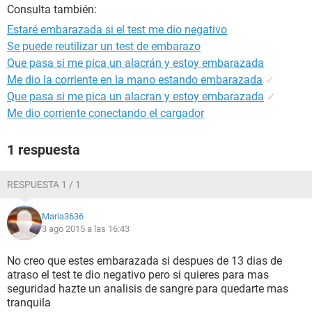
Consulta también:
Estaré embarazada si el test me dio negativo
Se puede reutilizar un test de embarazo
Que pasa si me pica un alacrán y estoy embarazada
Me dio la corriente en la mano estando embarazada
✓
Que pasa si me pica un alacran y estoy embarazada
✓
Me dio corriente conectando el cargador
1 respuesta
RESPUESTA 1 / 1
Maria3636
3 ago 2015 a las 16:43
No creo que estes embarazada si despues de 13 dias de
atraso el test te dio negativo pero si quieres para mas
seguridad hazte un analisis de sangre para quedarte mas
tranquila