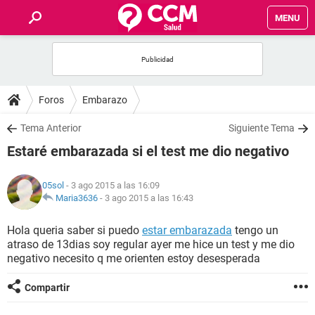
MENU
INICIO
FOROS
Foros
Embarazo
SALUD
Tema Anterior
Siguiente Tema
Estaré embarazada si el test me dio negativo
FAMILIA
05sol
- 3 ago 2015 a las 16:09
NUTRICIÓN
Maria3636
-
3 ago 2015 a las 16:43
Hola queria saber si puedo
estar embarazada
tengo un
BIENESTAR
atraso de 13dias soy regular ayer me hice un test y me dio
negativo necesito q me orienten estoy desesperada
SEXUALIDAD
Compartir
GLOSARIO