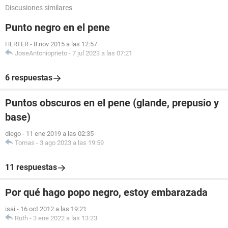
Discusiones similares
Punto negro en el pene
HERTER
-
8 nov 2015 a las 12:57
JoseAntonioprieto
-
7 jul 2023 a las 07:21
6 respuestas
Puntos obscuros en el pene (glande, prepusio y
base)
diego
-
11 ene 2019 a las 02:35
Tomas
-
3 ago 2023 a las 19:59
11 respuestas
Por qué hago popo negro, estoy embarazada
isai
-
16 oct 2012 a las 19:21
Ruth
-
3 ene 2022 a las 13:23