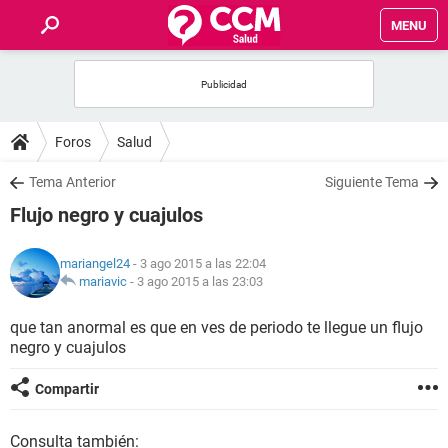
MENU
INICIO
FOROS
Foros
Salud
SALUD
Tema Anterior
Siguiente Tema
Flujo negro y cuajulos
FAMILIA
mariangel24
- 3 ago 2015 a las 22:04
NUTRICIÓN
mariavic
-
3 ago 2015 a las 23:03
que tan anormal es que en ves de periodo te llegue un flujo
BIENESTAR
negro y cuajulos
SEXUALIDAD
Compartir
GLOSARIO
Consulta también: