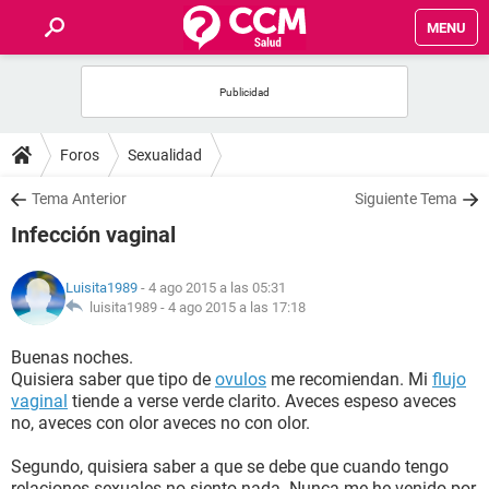
MENU
INICIO
FOROS
Foros
Sexualidad
SALUD
Tema Anterior
Siguiente Tema
Infección vaginal
FAMILIA
Luisita1989
- 4 ago 2015 a las 05:31
NUTRICIÓN
luisita1989 -
4 ago 2015 a las 17:18
Buenas noches.
BIENESTAR
Quisiera saber que tipo de
ovulos
me recomiendan. Mi
flujo
vaginal
tiende a verse verde clarito. Aveces espeso aveces
SEXUALIDAD
no, aveces con olor aveces no con olor.
Segundo, quisiera saber a que se debe que cuando tengo
GLOSARIO
relaciones sexuales no siento nada. Nunca me he venido por