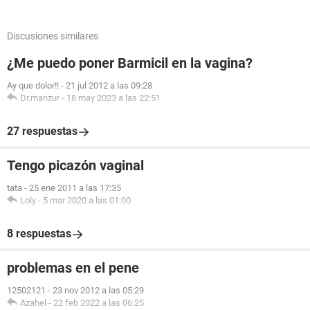
Discusiones similares
¿Me puedo poner Barmicil en la vagina?
Ay que dolor!!
-
21 jul 2012 a las 09:28
Dr.manzur
-
18 may 2023 a las 22:51
27 respuestas
Tengo picazón vaginal
tata
-
25 ene 2011 a las 17:35
Loly
-
5 mar 2020 a las 01:00
8 respuestas
problemas en el pene
12502121
-
23 nov 2012 a las 05:29
Azahel
-
22 feb 2022 a las 06:25