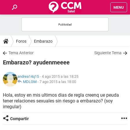
MENU
INICIO
FOROS
Foros
Embarazo
SALUD
Tema Anterior
Siguiente Tema
Embarazo? ayudenmeeee
FAMILIA
andrea14q15
- 4 ago 2015 a las 18:25
NUTRICIÓN
MDLGM
-
7 ago 2015 a las 18:00
Hola, estoy en mis ultimos dias de regla creenq ue peuda
BIENESTAR
tener relaciones sexuales sin riesgo a embarazo? (soy
irregular)
SEXUALIDAD
Compartir
GLOSARIO