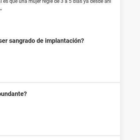
 es que una mujer regle de 3 a 5 dias ya desde ahi
,
ser sangrado de implantación?
bundante?