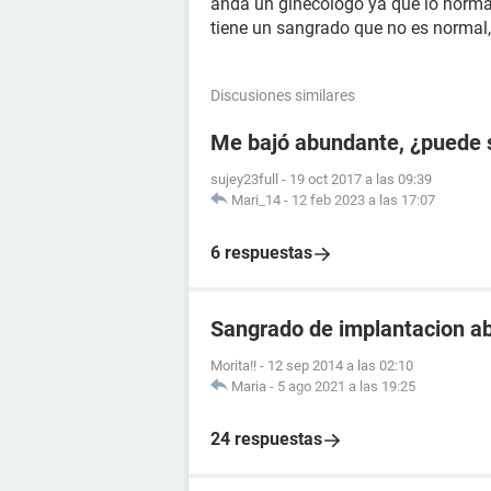
anda un ginecologo ya que lo normal
tiene un sangrado que no es normal,,
Discusiones similares
Me bajó abundante, ¿puede 
sujey23full
-
19 oct 2017 a las 09:39
Mari_14
-
12 feb 2023 a las 17:07
6 respuestas
Sangrado de implantacion a
Morita!!
-
12 sep 2014 a las 02:10
Maria
-
5 ago 2021 a las 19:25
24 respuestas