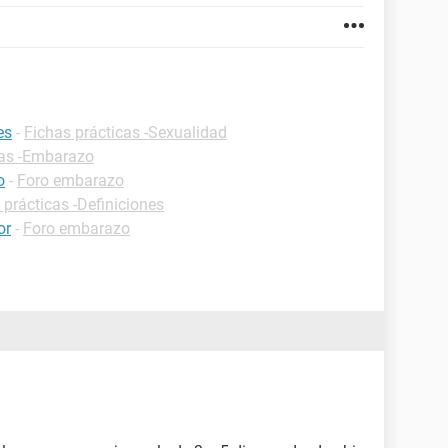
es
-
Fichas prácticas -Sexualidad
cas -Embarazo
o
-
Foro embarazo
 prácticas -Definiciones
or
-
Foro embarazo