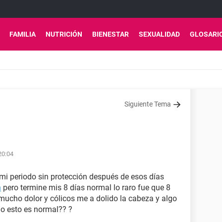
FAMILIA
NUTRICIÓN
BIENESTAR
SEXUALIDAD
GLOSARI
Siguiente Tema
20:04
e mi periodo sin protección después de esos días
n
pero termine mis 8 días normal lo raro fue que 8
mucho dolor y cólicos me a dolido la cabeza y algo
do esto es normal?? ?