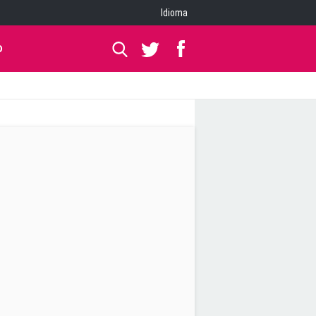
Idioma
O