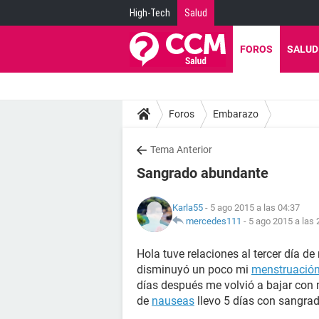
High-Tech
Salud
FOROS
SALUD
Foros
Embarazo
Tema Anterior
Sangrado abundante
Karla55
- 5 ago 2015 a las 04:37
mercedes111
-
5 ago 2015 a las 
Hola tuve relaciones al tercer día d
disminuyó un poco mi
menstruació
días después me volvió a bajar con 
de
nauseas
llevo 5 días con sangra