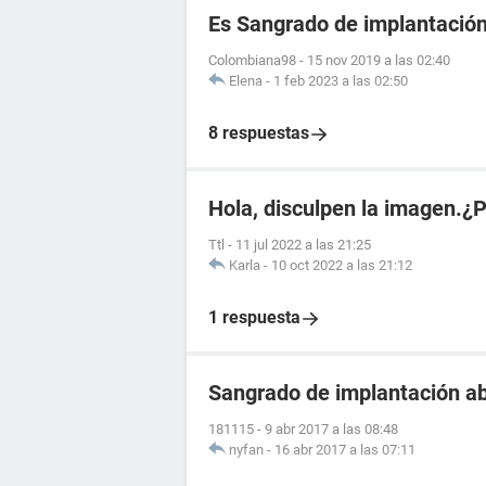
Es Sangrado de implantació
Colombiana98
-
15 nov 2019 a las 02:40
Elena
-
1 feb 2023 a las 02:50
8 respuestas
Hola, disculpen la imagen.¿
Ttl
-
11 jul 2022 a las 21:25
Karla
-
10 oct 2022 a las 21:12
1 respuesta
Sangrado de implantación ab
181115
-
9 abr 2017 a las 08:48
nyfan
-
16 abr 2017 a las 07:11