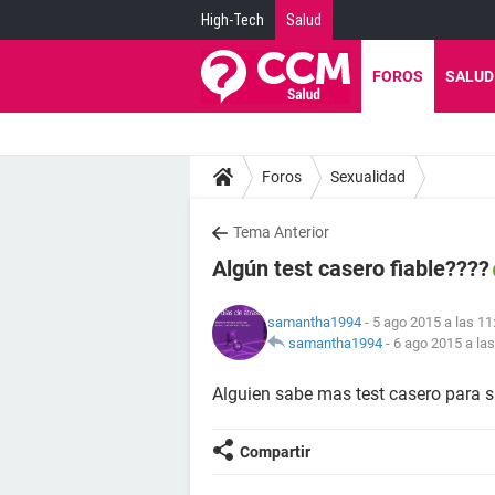
High-Tech
Salud
FOROS
SALUD
Foros
Sexualidad
Tema Anterior
Algún test casero fiable????
samantha1994
- 5 ago 2015 a las 11
samantha1994
-
6 ago 2015 a las
Alguien sabe mas test casero para s
Compartir