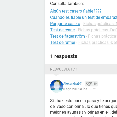
Consulta también:
Algún test casero fiable????
Cuando es fiable un test de embara
Purgante casero
-
Fichas prácticas -
Test de renne
-
Fichas prácticas -Def
Test de fagerström
-
Fichas práctica
Test de ruffier
-
Fichas prácticas -Def
1 respuesta
RESPUESTA 1 / 1
Alexandra97m
30
5 ago 2015 a las 11:52
Si , haz esto paso a paso y te asrgur
del vaso con orina , lo que tienes qu
mejor en ayunas ) y orinas en el , de