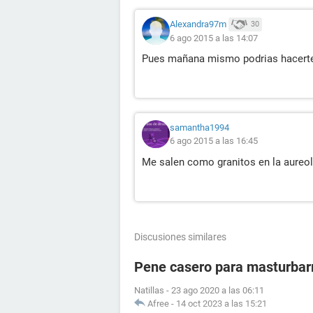
Alexandra97m
30
6 ago 2015 a las 14:07
Pues mañana mismo podrias hacerte
samantha1994
6 ago 2015 a las 16:45
Me salen como granitos en la aureola
Discusiones similares
Pene casero para masturba
Natillas
-
23 ago 2020 a las 06:11
Afree
-
14 oct 2023 a las 15:21