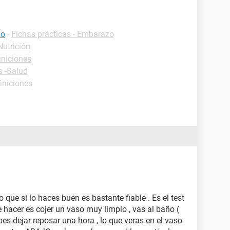
zo
-
Fichas prácticas - Embarazo
Nutrición
iniciones
s -Salud
iniciones
o que si lo haces buen es bastante fiable . Es el test
e hacer es cojer un vaso muy limpio , vas al baño (
bes dejar reposar una hora , lo que veras en el vaso