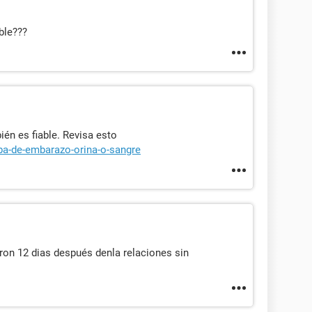
ble???
én es fiable. Revisa esto
ba-de-embarazo-orina-o-sangre
on 12 dias después denla relaciones sin