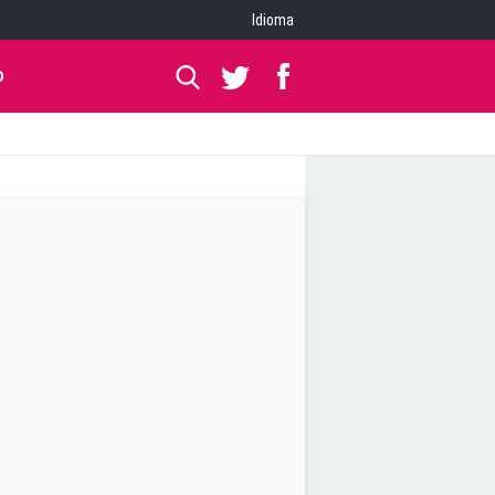
Idioma
O