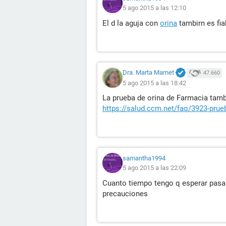
5 ago 2015 a las 12:10
El d la aguja con
orina
tambirn es fia
Dra. Marta Marnet
47.660
5 ago 2015 a las 18:42
La prueba de orina de Farmacia tambi
https://salud.ccm.net/faq/3923-prue
samantha1994
5 ago 2015 a las 22:09
Cuanto tiempo tengo q esperar pasar
precauciones