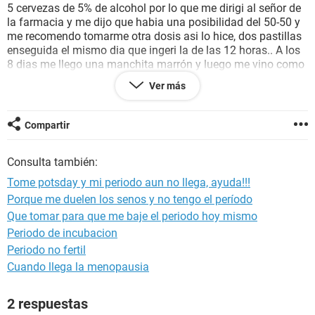
5 cervezas de 5% de alcohol por lo que me dirigi al señor de
la farmacia y me dijo que habia una posibilidad del 50-50 y
me recomendo tomarme otra dosis asi lo hice, dos pastillas
enseguida el mismo dia que ingeri la de las 12 horas.. A los
8 dias me llego una manchita marrón y luego me vino como
especie de mi periodo duro 5 dias y me sentia dolor en los
Ver más
ovarios como si fuera mi periodo. A las tres semanas me
hice una prueba casera y salio negativa. Mi periodo para el
dia que tenia que llegar no llego, no se si es efecto
Compartir
secundario de la pastilla, pero ademas me siento un dolor
severo en lado derecho de mi abdomen y dolor de cabeza
Consulta también:
fecuente y ademas orino mucho y me duele la vagina
cuando dejo orinar. mi periodo aun no llega, entonces me
Tome potsday y mi periodo aun no llega, ayuda!!!
tiene que llegar el 12 de agosto. ( La relacion sexual fue el
Porque me duelen los senos y no tengo el período
21 de Junio) entonces estoy asustada por eso, ayudaaaaa :(
Que tomar para que me baje el periodo hoy mismo
Periodo de incubacion
Periodo no fertil
Cuando llega la menopausia
2 respuestas