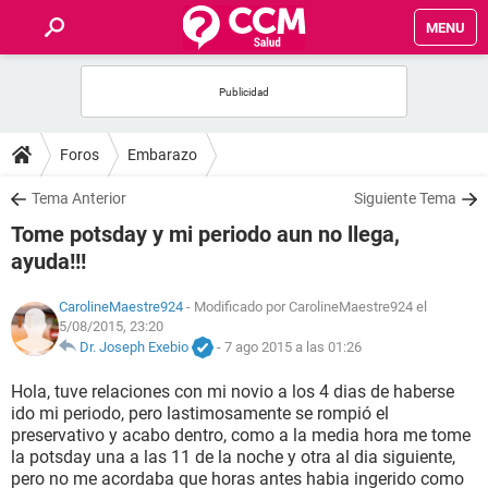
MENU
INICIO
FOROS
Foros
Embarazo
SALUD
Tema Anterior
Siguiente Tema
Tome potsday y mi periodo aun no llega,
FAMILIA
ayuda!!!
NUTRICIÓN
CarolineMaestre924
- Modificado por CarolineMaestre924 el
5/08/2015, 23:20
Dr. Joseph Exebio
-
7 ago 2015 a las 01:26
BIENESTAR
Hola, tuve relaciones con mi novio a los 4 dias de haberse
ido mi periodo, pero lastimosamente se rompió el
SEXUALIDAD
preservativo y acabo dentro, como a la media hora me tome
la potsday una a las 11 de la noche y otra al dia siguiente,
GLOSARIO
pero no me acordaba que horas antes habia ingerido como