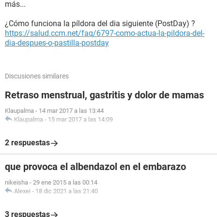
más...
¿Cómo funciona la píldora del dia siguiente (PostDay) ?
https://salud.ccm.net/faq/6797-como-actua-la-pildora-del-
dia-despues-o-pastilla-postday
Discusiones similares
Retraso menstrual, gastritis y dolor de mamas
Klaupalma
-
14 mar 2017 a las 13:44
Klaupalma
-
15 mar 2017 a las 14:09
2 respuestas
que provoca el albendazol en el embarazo
nikeisha
-
29 ene 2015 a las 00:14
Alexei
-
18 dic 2021 a las 21:40
3 respuestas