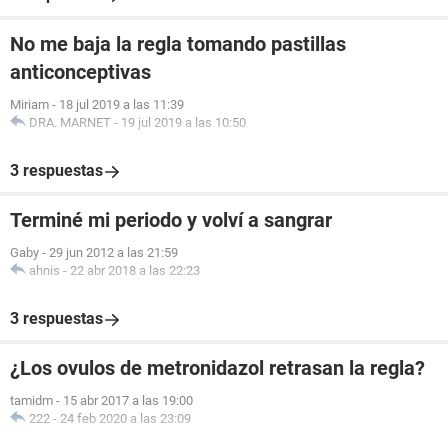
No me baja la regla tomando pastillas
anticonceptivas
Miriam
-
18 jul 2019 a las 11:39
DRA. MARNET
-
19 jul 2019 a las 10:50
3 respuestas
Terminé mi periodo y volví a sangrar
Gaby
-
29 jun 2012 a las 21:59
ahnis
-
22 abr 2018 a las 22:23
3 respuestas
¿Los ovulos de metronidazol retrasan la regla?
tamidm
-
15 abr 2017 a las 19:00
222
-
24 feb 2020 a las 23:09