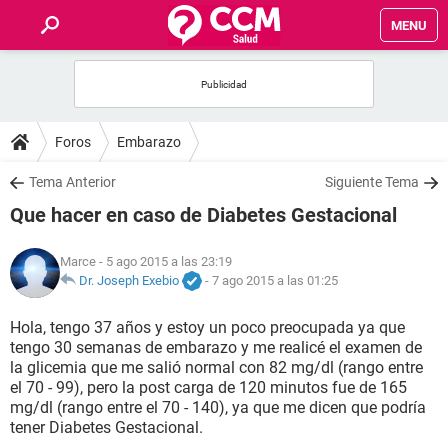
MENU
INICIO
FOROS
Foros
Embarazo
SALUD
Tema Anterior
Siguiente Tema
Que hacer en caso de Diabetes Gestacional
FAMILIA
Marce
- 5 ago 2015 a las 23:19
NUTRICIÓN
Dr. Joseph Exebio
-
7 ago 2015 a las 01:25
Hola, tengo 37 años y estoy un poco preocupada ya que
BIENESTAR
tengo 30 semanas de embarazo y me realicé el examen de
la glicemia que me salió normal con 82 mg/dl (rango entre
SEXUALIDAD
el 70 - 99), pero la post carga de 120 minutos fue de 165
mg/dl (rango entre el 70 - 140), ya que me dicen que podría
tener Diabetes Gestacional.
GLOSARIO