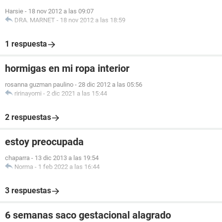
Harsie
-
18 nov 2012 a las 09:07
DRA. MARNET
-
18 nov 2012 a las 18:59
1 respuesta
hormigas en mi ropa interior
rosanna guzman paulino
-
28 dic 2012 a las 05:56
ririnayomi
-
2 dic 2021 a las 15:44
2 respuestas
estoy preocupada
chaparra
-
13 dic 2013 a las 19:54
Norma
-
1 feb 2022 a las 16:44
3 respuestas
6 semanas saco gestacional alagrado