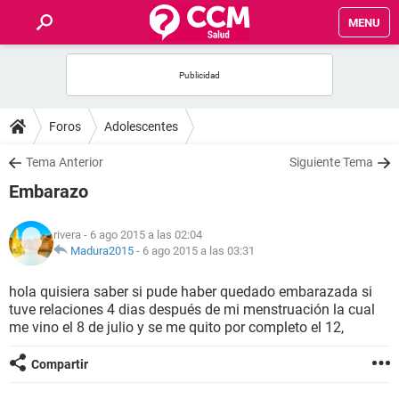
MENU
INICIO
FOROS
Foros
Adolescentes
SALUD
Tema Anterior
Siguiente Tema
Embarazo
FAMILIA
rivera
- 6 ago 2015 a las 02:04
NUTRICIÓN
Madura2015
-
6 ago 2015 a las 03:31
hola quisiera saber si pude haber quedado embarazada si
BIENESTAR
tuve relaciones 4 dias después de mi menstruación la cual
me vino el 8 de julio y se me quito por completo el 12,
SEXUALIDAD
Compartir
GLOSARIO