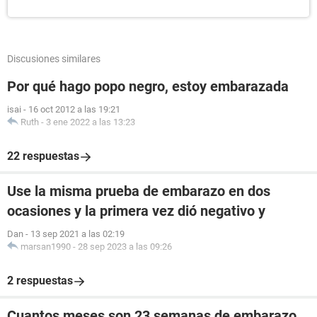
Discusiones similares
Por qué hago popo negro, estoy embarazada
isai
-
16 oct 2012 a las 19:21
Ruth
-
3 ene 2022 a las 13:23
22 respuestas
Use la misma prueba de embarazo en dos
ocasiones y la primera vez dió negativo y
Dan
-
13 sep 2021 a las 02:19
marsan1990
-
28 sep 2023 a las 09:26
2 respuestas
Cuantos meses son 23 semanas de embarazo .