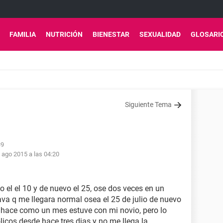
FAMILIA
NUTRICIÓN
BIENESTAR
SEXUALIDAD
GLOSARI
Siguiente Tema
39
 ago 2015 a las 04:20
o el el 10 y de nuevo el 25, ose dos veces en un
a q me llegara normal osea el 25 de julio de nuevo
 y hace como un mes estuve con mi novio, pero lo
icos desde hace tres dias y no me llega la