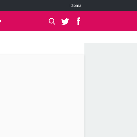
Idioma
O