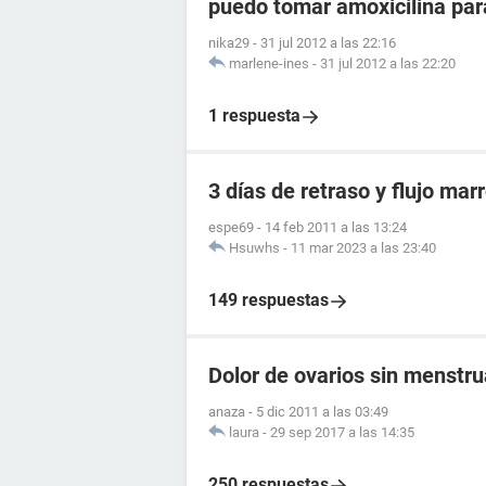
puedo tomar amoxicilina para
nika29
-
31 jul 2012 a las 22:16
marlene-ines
-
31 jul 2012 a las 22:20
1 respuesta
3 días de retraso y flujo marr
espe69
-
14 feb 2011 a las 13:24
Hsuwhs
-
11 mar 2023 a las 23:40
149 respuestas
Dolor de ovarios sin menstr
anaza
-
5 dic 2011 a las 03:49
laura
-
29 sep 2017 a las 14:35
250 respuestas