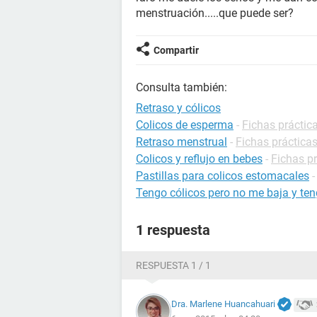
menstruación.....que puede ser?
Compartir
Consulta también:
Retraso y cólicos
Colicos de esperma
-
Fichas práctica
Retraso menstrual
-
Fichas prácticas
Colicos y reflujo en bebes
-
Fichas pr
Pastillas para colicos estomacales
Tengo cólicos pero no me baja y ten
1 respuesta
RESPUESTA 1 / 1
Dra. Marlene Huancahuari