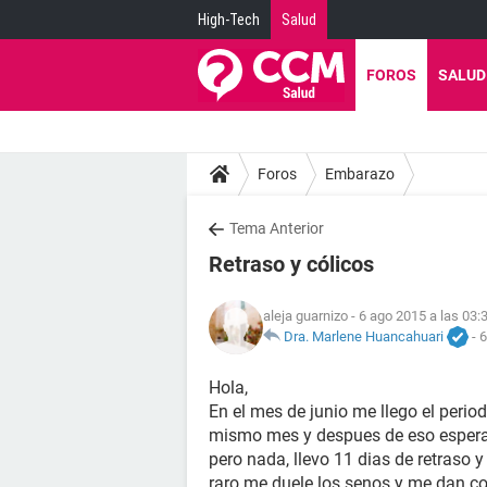
High-Tech
Salud
FOROS
SALUD
Foros
Embarazo
Tema Anterior
Retraso y cólicos
aleja guarnizo
- 6 ago 2015 a las 03:
Dra. Marlene Huancahuari
-
6
Hola,
En el mes de junio me llego el period
mismo mes y despues de eso esperav
pero nada, llevo 11 dias de retraso
raro me duele los senos y me dan col