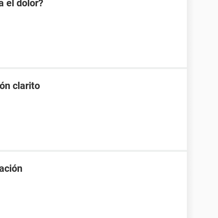
 el dolor?
ón clarito
uación