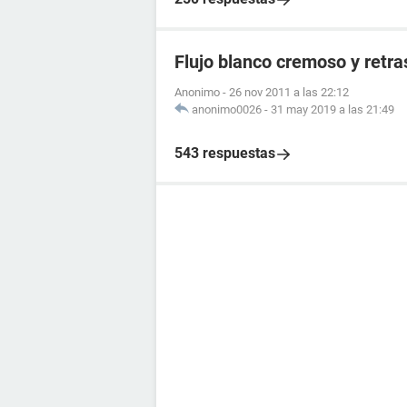
Flujo blanco cremoso y retr
Anonimo
-
26 nov 2011 a las 22:12
anonimo0026
-
31 may 2019 a las 21:49
543 respuestas