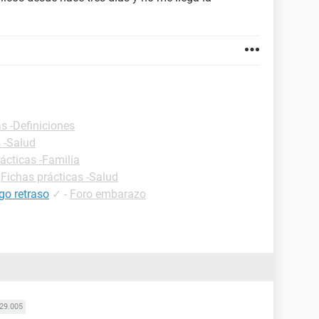
s -Definiciones
 -Salud
ácticas -Familia
-
Fichas prácticas -Salud
go retraso
✓
-
Foro embarazo
29.005