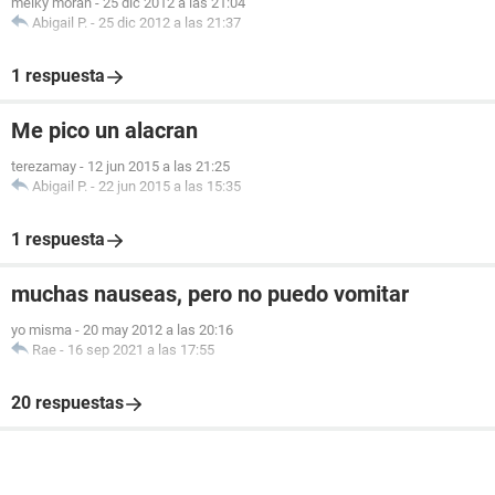
melky moran
-
25 dic 2012 a las 21:04
Abigail P.
-
25 dic 2012 a las 21:37
1 respuesta
Me pico un alacran
terezamay
-
12 jun 2015 a las 21:25
Abigail P.
-
22 jun 2015 a las 15:35
1 respuesta
muchas nauseas, pero no puedo vomitar
yo misma
-
20 may 2012 a las 20:16
Rae
-
16 sep 2021 a las 17:55
20 respuestas