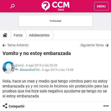
MENU
INICIO
FOROS
Foros
Adolescentes
SALUD
Tema Anterior
Siguiente Tema
Vomito y no estoy embarazada
FAMILIA
gheral
- 6 ago 2015 a las 05:39
NUTRICIÓN
Alexandra97m
-
6 ago 2015 a las 14:58
Hola, hace un mes y medio que tengo vómitos pero no estoy
BIENESTAR
embarazada yo y mi novio lo hicimos sin protección pero las
pruebas que me hize sale negativo ayudame qe tengo no se
SEXUALIDAD
si estoy embarazada
Compartir
GLOSARIO