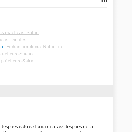
as prácticas -Salud
icas -Dientes
to
-
Fichas prácticas -Nutrición
prácticas -Sueño
 prácticas -Salud
el después sólo se toma una vez después de la