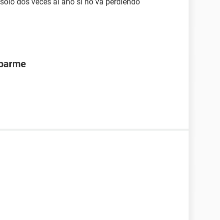
 sólo dos veces al año si no va perdiendo
rbarme