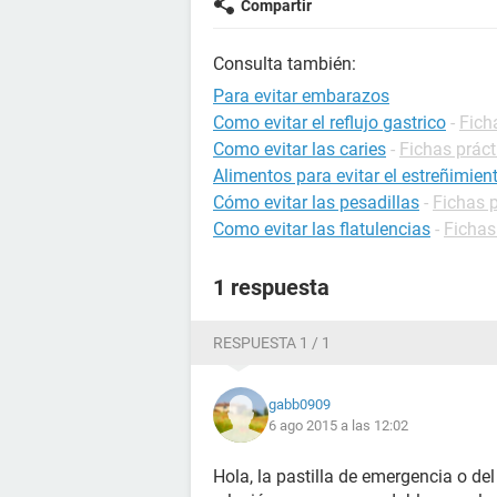
Compartir
Consulta también:
Para evitar embarazos
Como evitar el reflujo gastrico
-
Fich
Como evitar las caries
-
Fichas práct
Alimentos para evitar el estreñimien
Cómo evitar las pesadillas
-
Fichas 
Como evitar las flatulencias
-
Fichas
1 respuesta
RESPUESTA 1 / 1
gabb0909
6 ago 2015 a las 12:02
Hola, la pastilla de emergencia o d