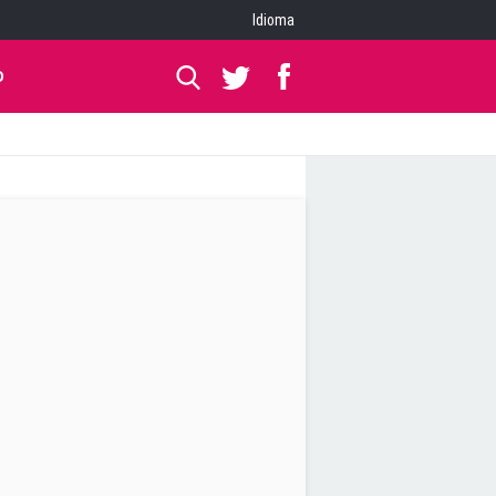
Idioma
O