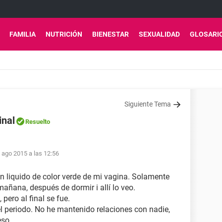
FAMILIA
NUTRICIÓN
BIENESTAR
SEXUALIDAD
GLOSARI
Siguiente Tema
inal
Resuelto
 ago 2015 a las 12:56
n liquido de color verde de mi vagina. Solamente
añana, después de dormir i allí lo veo.
ero al final se fue.
l periodo. No he mantenido relaciones con nadie,
eso.