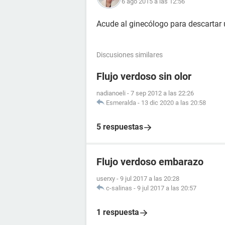
6 ago 2015 a las 12:56
Acude al ginecólogo para descartar 
Discusiones similares
Flujo verdoso sin olor
nadianoeli
-
7 sep 2012 a las 22:26
Esmeralda
-
13 dic 2020 a las 20:58
5 respuestas
Flujo verdoso embarazo
userxy
-
9 jul 2017 a las 20:28
c-salinas
-
9 jul 2017 a las 20:57
1 respuesta