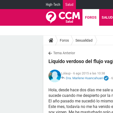
High-Tech
Salud
FOROS
SALUD
Foros
Sexualidad
Tema Anterior
Liquido verdoso del flujo vag
Lolaup
- 6 ago 2015 a las 10:38
Dra. Marlene Huancahuari
-
6
Hola, desde hace dos días me sale u
sucede cuando me despierto por la m
El año pasado me sucedió lo mismo, p
Este mes, todavía no me ha venido e
soy virgen. Me he masturbado,solo 