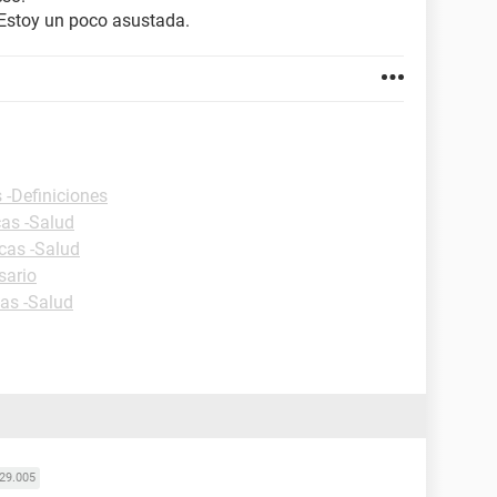
Estoy un poco asustada.
 -Definiciones
cas -Salud
icas -Salud
sario
cas -Salud
29.005