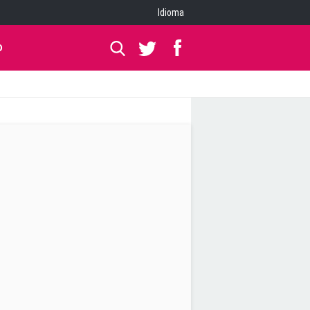
Idioma
O