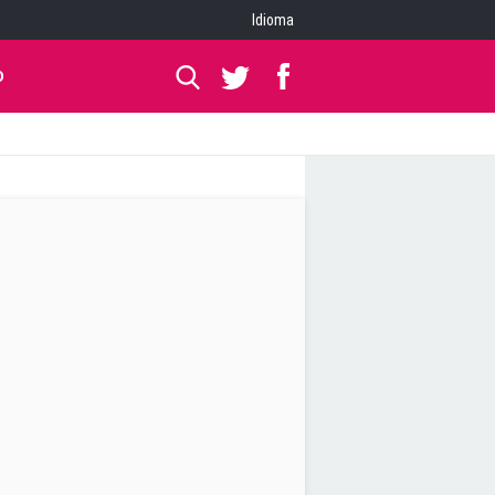
Idioma
O