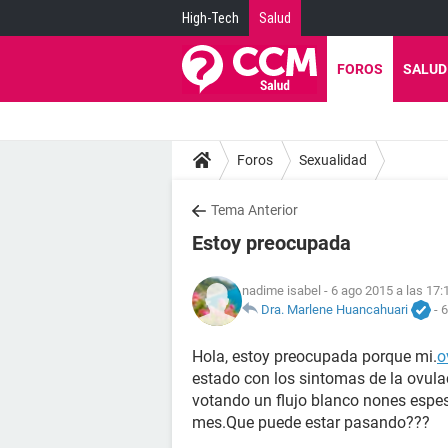
High-Tech
Salud
FOROS
SALUD
Foros
Sexualidad
Tema Anterior
Estoy preocupada
nadime isabel
- 6 ago 2015 a las 17:
Dra. Marlene Huancahuari
-
6
Hola, estoy preocupada porque mi.
o
estado con los sintomas de la ovula
votando un flujo blanco nones espeso
mes.Que puede estar pasando???