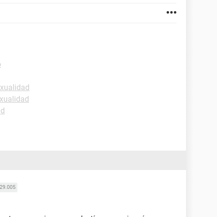
o
exualidad
xualidad
ud
29.005