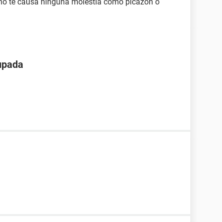
no te causa ninguna molestía como picazón o
upada