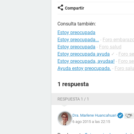
Compartir
Consulta también:
Estoy preocupada
Estoy preocupada...
-
Foro embaraz
Estoy preocupada
-
Foro salud
Estoy preocupada ayuda
✓
-
Foro s
Estoy preocupada, ayudaa!
-
Foro se
Ayuda estoy preocupada.
-
Foro sal
1 respuesta
RESPUESTA 1 / 1
Dra. Marlene Huancahuari
6 ago 2015 a las 22:15