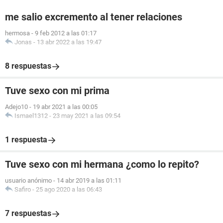
me salio excremento al tener relaciones
hermosa
-
9 feb 2012 a las 01:17
Jonas
-
13 abr 2022 a las 19:47
8 respuestas
Tuve sexo con mi prima
Adejo10
-
19 abr 2021 a las 00:05
Ismael1312
-
23 may 2021 a las 09:54
1 respuesta
Tuve sexo con mi hermana ¿como lo repito?
usuario anónimo
-
14 abr 2019 a las 01:11
Safiro
-
25 ago 2020 a las 06:43
7 respuestas