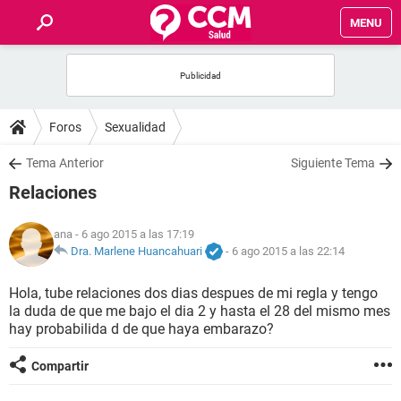
MENU
INICIO
FOROS
Foros
Sexualidad
SALUD
Tema Anterior
Siguiente Tema
Relaciones
FAMILIA
ana
- 6 ago 2015 a las 17:19
NUTRICIÓN
Dra. Marlene Huancahuari
-
6 ago 2015 a las 22:14
Hola, tube relaciones dos dias despues de mi regla y tengo
BIENESTAR
la duda de que me bajo el dia 2 y hasta el 28 del mismo mes
hay probabilida d de que haya embarazo?
SEXUALIDAD
Compartir
GLOSARIO