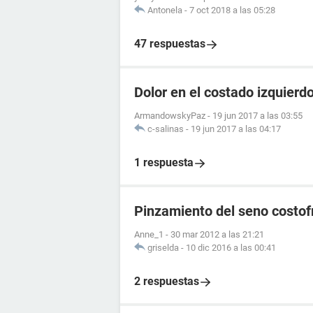
Antonela
-
7 oct 2018 a las 05:28
47 respuestas
Dolor en el costado izquierd
ArmandowskyPaz
-
19 jun 2017 a las 03:55
c-salinas
-
19 jun 2017 a las 04:17
1 respuesta
Pinzamiento del seno costof
Anne_1
-
30 mar 2012 a las 21:21
griselda
-
10 dic 2016 a las 00:41
2 respuestas