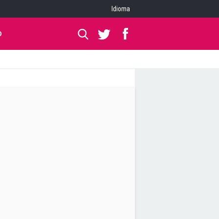
Idioma
O