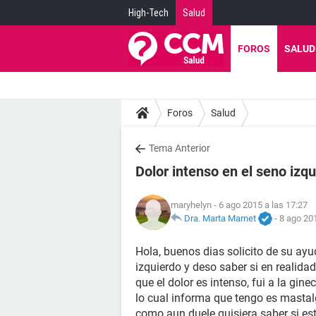
High-Tech
Salud
FOROS
SALUD
Foros
Salud
Tema Anterior
Dolor intenso en el seno izq
maryhelyn
- 6 ago 2015 a las 17:27
Dra. Marta Marnet
-
8 ago 201
Hola, buenos dias solicito de su ayu
izquierdo y deso saber si en reali
que el dolor es intenso, fui a la gi
lo cual informa que tengo es mastal
como aun duele quisiera saber si e