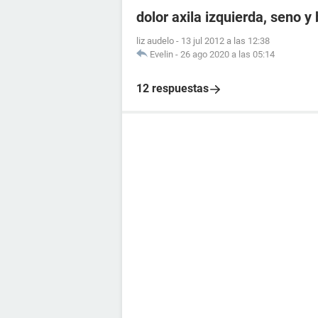
dolor axila izquierda, seno y
liz audelo
-
13 jul 2012 a las 12:38
Evelin
-
26 ago 2020 a las 05:14
12 respuestas