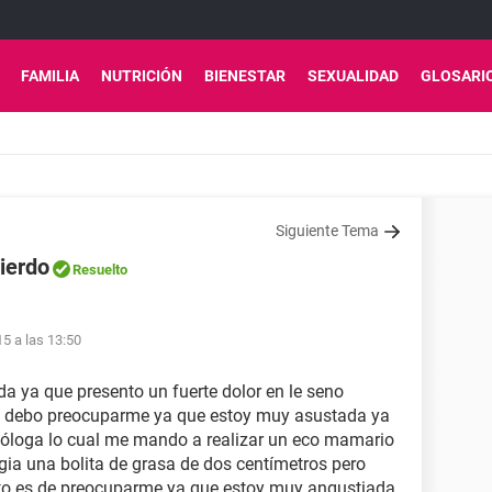
FAMILIA
NUTRICIÓN
BIENESTAR
SEXUALIDAD
GLOSARI
Siguiente Tema
uierdo
Resuelto
5 a las 13:50
da ya que presento un fuerte dolor en le seno
dad debo preocuparme ya que estoy muy asustada ya
necóloga lo cual me mando a realizar un eco mamario
gia una bolita de grasa de dos centímetros pero
sto es de preocuparme ya que estoy muy angustiada