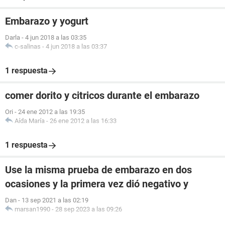
Embarazo y yogurt
Darla
-
4 jun 2018 a las 03:35
c-salinas
-
4 jun 2018 a las 03:37
1 respuesta
comer dorito y citricos durante el embarazo
Ori
-
24 ene 2012 a las 19:35
Aída María
-
26 ene 2012 a las 16:33
1 respuesta
Use la misma prueba de embarazo en dos
ocasiones y la primera vez dió negativo y
Dan
-
13 sep 2021 a las 02:19
marsan1990
-
28 sep 2023 a las 09:26