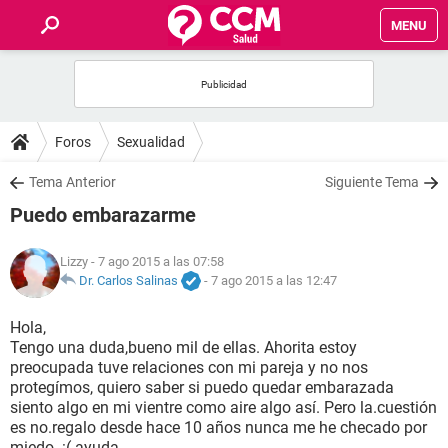
MENU
INICIO
FOROS
Foros
Sexualidad
SALUD
Tema Anterior
Siguiente Tema
Puedo embarazarme
FAMILIA
Lizzy
- 7 ago 2015 a las 07:58
NUTRICIÓN
Dr. Carlos Salinas
-
7 ago 2015 a las 12:47
Hola,
BIENESTAR
Tengo una duda,bueno mil de ellas. Ahorita estoy
preocupada tuve relaciones con mi pareja y no nos
SEXUALIDAD
protegímos, quiero saber si puedo quedar embarazada
siento algo en mi vientre como aire algo así. Pero la.cuestión
es no.regalo desde hace 10 años nunca me he checado por
GLOSARIO
miedo. :( ayuda