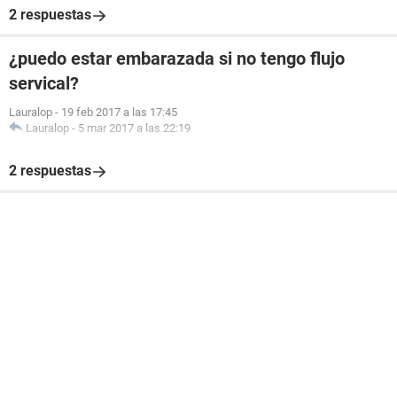
2 respuestas
¿puedo estar embarazada si no tengo flujo
servical?
Lauralop
-
19 feb 2017 a las 17:45
Lauralop
-
5 mar 2017 a las 22:19
2 respuestas