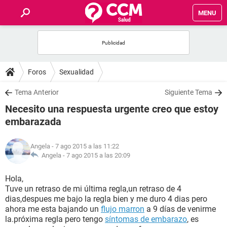
MENU
INICIO
FOROS
Foros
Sexualidad
SALUD
Tema Anterior
Siguiente Tema
Necesito una respuesta urgente creo que estoy
FAMILIA
embarazada
NUTRICIÓN
Angela
- 7 ago 2015 a las 11:22
Angela -
7 ago 2015 a las 20:09
BIENESTAR
Hola,
Tuve un retraso de mi última regla,un retraso de 4
SEXUALIDAD
dias,despues me bajo la regla bien y me duro 4 dias pero
ahora me esta bajando un
flujo marron
a 9 días de venirme
la.próxima regla pero tengo
síntomas de embarazo
, es
GLOSARIO