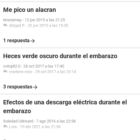
Me pico un alacran
terezamay
-
12 jun 2015 a las 21:25
Abigail P.
-
22 jun 2015 a las 15:35
1 respuesta
Heces verde oscuro durante el embarazo
cotopli2.0
-
26 oct 2017 a las 17:40
marlene-ines
-
29 oct 2017 a las 23:14
3 respuestas
Efectos de una descarga eléctrica durante el
embarazo
Soledad Udrisard
-
7 ago 2016 a las 22:58
Lore
-
10 abr 2021 a las 21:56