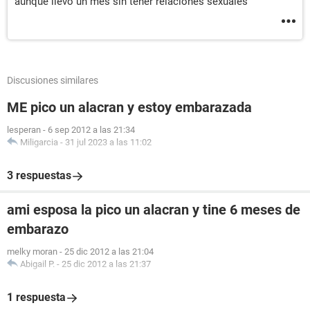
aunque llevo un mes sin tener relaciones sexuales
Discusiones similares
ME pico un alacran y estoy embarazada
lesperan
-
6 sep 2012 a las 21:34
Miligarcia
-
31 jul 2023 a las 11:02
3 respuestas
ami esposa la pico un alacran y tine 6 meses de
embarazo
melky moran
-
25 dic 2012 a las 21:04
Abigail P.
-
25 dic 2012 a las 21:37
1 respuesta