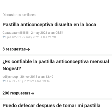
Discusiones similares
Pastilla anticonceptiva disuelta en la boca
Caaaaaaamiiiiiiiiiiii
-
2 may 2021 a las 05:54
jessi2731
-
2 may 2021 a las 21:28
3 respuestas
¿Es confiable la pastilla anticonceptiva mensual
Nogest?
edilysnoop
-
30 nov 2013 a las 13:49
Laura
-
10 jun 2022 a las 19:16
206 respuestas
Puedo defecar despues de tomar mi pastilla