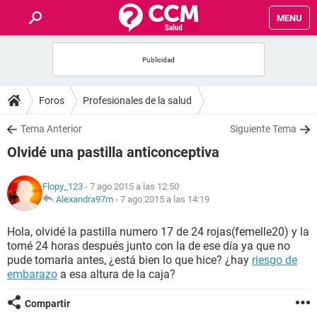
MENU
INICIO
FOROS
Foros
Profesionales de la salud
SALUD
Tema Anterior
Siguiente Tema
Olvidé una pastilla anticonceptiva
FAMILIA
Flopy_123
- 7 ago 2015 a las 12:50
NUTRICIÓN
Alexandra97m
-
7 ago 2015 a las 14:19
Hola, olvidé la pastilla numero 17 de 24 rojas(femelle20) y la
BIENESTAR
tomé 24 horas después junto con la de ese día ya que no
pude tomarla antes, ¿está bien lo que hice? ¿hay
riesgo de
SEXUALIDAD
embarazo
a esa altura de la caja?
Compartir
GLOSARIO