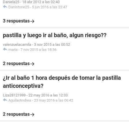
Daniela25
-
18 abr 2012 a las 02:40
Danistone25
-
5 jun 2016 a las 23:47
3 respuestas
pastilla y luego ir al baño, algun riesgo??
valenzuelacamila
-
3 nov 2015 a las 00:52
maria
-
7 nov 2015 a las 18:36
2 respuestas
¿Ir al baño 1 hora después de tomar la pastilla
anticonceptiva?
Liza28121999
-
22 may 2016 a las 12:33
AguilarAndrea
-
23 may 2016 a las 06:42
2 respuestas