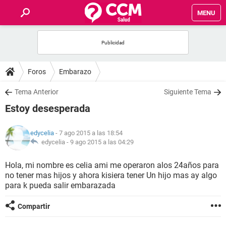
MENU
INICIO
FOROS
Foros
Embarazo
SALUD
Tema Anterior
Siguiente Tema
Estoy desesperada
FAMILIA
edycelia
- 7 ago 2015 a las 18:54
NUTRICIÓN
edycelia -
9 ago 2015 a las 04:29
Hola, mi nombre es celia ami me operaron alos 24años para
BIENESTAR
no tener mas hijos y ahora kisiera tener Un hijo mas ay algo
para k pueda salir embarazada
SEXUALIDAD
Compartir
GLOSARIO