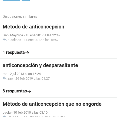
Discusiones similares
Metodo de anticoncepcion
Dani.Mayorga
-
13 ene 2017 a las 22:49
c-salinas
-
14 ene 2017 a las 18:57
1 respuesta
anticoncepción y desparasitante
mo
-
2 jul 2013 a las 16:24
zao
-
26 feb 2019 a las 01:27
3 respuestas
Método de anticoncepción que no engorde
paola
-
10 feb 2010 a las 03:10