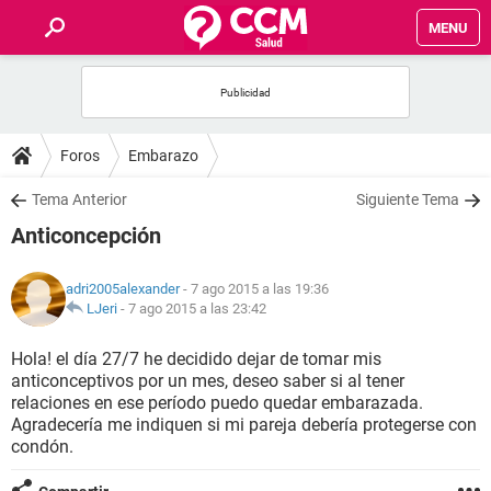
MENU
INICIO
FOROS
Foros
Embarazo
SALUD
Tema Anterior
Siguiente Tema
Anticoncepción
FAMILIA
adri2005alexander
- 7 ago 2015 a las 19:36
NUTRICIÓN
LJeri
-
7 ago 2015 a las 23:42
Hola! el día 27/7 he decidido dejar de tomar mis
BIENESTAR
anticonceptivos por un mes, deseo saber si al tener
relaciones en ese período puedo quedar embarazada.
SEXUALIDAD
Agradecería me indiquen si mi pareja debería protegerse con
condón.
GLOSARIO