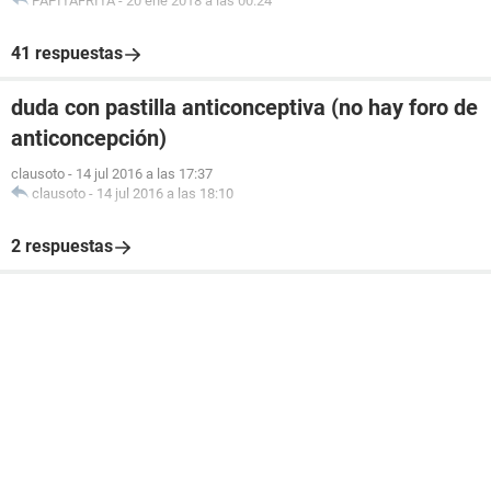
PAPITAFRITA
-
20 ene 2018 a las 00:24
41 respuestas
duda con pastilla anticonceptiva (no hay foro de
anticoncepción)
clausoto
-
14 jul 2016 a las 17:37
clausoto
-
14 jul 2016 a las 18:10
2 respuestas