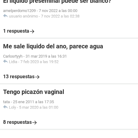
El líquido preseminal puede ser blanco?
amelperdomo1209
-
7 nov 2022 a las 00:00
usuario anónimo
-
7 nov 2022 a las 02:38
1 respuesta
Me sale liquido del ano, parece agua
Carlosrtyyh
-
31 mar 2019 a las 16:31
Lidia
-
7 feb 2023 a las 19:52
13 respuestas
Tengo picazón vaginal
tata
-
25 ene 2011 a las 17:35
Loly
-
5 mar 2020 a las 01:00
8 respuestas