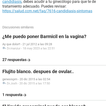
candidiasis
, debes acudir a tu ginecólogo para que te de
tratamiento adecuado. Puedes revisar:
https://salud.ccm.net/faq/7616-candidiasis-sintomas
Discusiones similares
¿Me puedo poner Barmicil en la vagina?
Ay que dolor!!
-
21 jul 2012 a las 09:28
Dr.manzur
-
18 may 2023 a las 22:51
27 respuestas
Flujito blanco. despues de ovular..
genesispm
-
20 dic 2015 a las 02:54
Dr.Josh
-
20 dic 2015 a las 17:50
1 respuesta