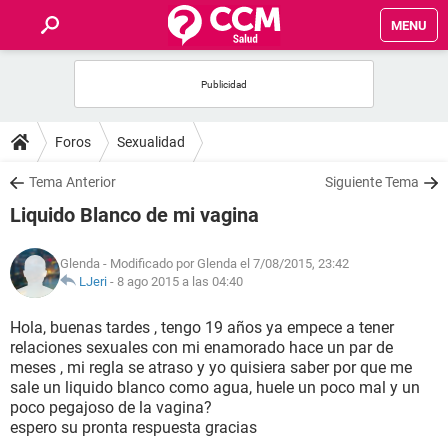
MENU
INICIO
FOROS
Foros
Sexualidad
SALUD
Tema Anterior
Siguiente Tema
Liquido Blanco de mi vagina
FAMILIA
Glenda
- Modificado por Glenda el 7/08/2015, 23:42
NUTRICIÓN
LJeri
-
8 ago 2015 a las 04:40
Hola, buenas tardes , tengo 19 años ya empece a tener
BIENESTAR
relaciones sexuales con mi enamorado hace un par de
meses , mi regla se atraso y yo quisiera saber por que me
SEXUALIDAD
sale un liquido blanco como agua, huele un poco mal y un
poco pegajoso de la vagina?
espero su pronta respuesta gracias
GLOSARIO