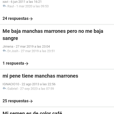
xavi
-
6 jun 2011 a las 16:21
Raul
-
1 mar 2020 a las 09:53
24 respuestas
Me baja manchas marrones pero no me baja
sangre
Jimena
-
27 mar 2019 a las 23:04
Dr.Josh
-
27 mar 2019 a las 23:51
1 respuesta
mi pene tiene manchas marrones
IGNACIO10
-
22 ago 2013 a las 22:56
Gabriel
-
27 sep 2023 a las 07:59
25 respuestas
Mi semen es de color café