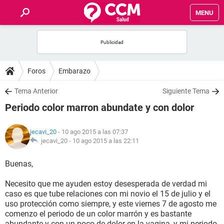
MENU
INICIO
FOROS
Foros
Embarazo
SALUD
Tema Anterior
Siguiente Tema
Periodo color marron abundate y con dolor
FAMILIA
jecavi_20
- 10 ago 2015 a las 07:37
NUTRICIÓN
jecavi_20 -
10 ago 2015 a las 22:11
Buenas,
BIENESTAR
Necesito que me ayuden estoy desesperada de verdad mi
SEXUALIDAD
caso es que tube relaciones con mi novio el 15 de julio y el
uso protección como siempre, y este viernes 7 de agosto me
comenzo el periodo de un color marrón y es bastante
GLOSARIO
abundante y con un poco de dolor en la vagina, y mi periodo