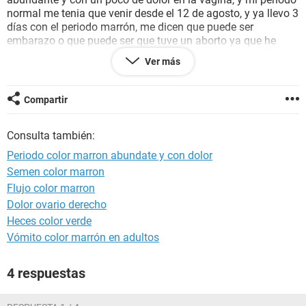
normal me tenia que venir desde el 12 de agosto, y ya llevo 3
días con el periodo marrón, me dicen que puede ser
embarazo o que puede ser que tuve un aborto ya que he
votado mucho flujo marrón por estos 3 días no se que sera
Ver más
estoy asustada ya me podrían responder por favor gracias
de antemano
Compartir
Consulta también:
Periodo color marron abundate y con dolor
Semen color marron
Flujo color marron
Dolor ovario derecho
Heces color verde
Vómito color marrón en adultos
4 respuestas