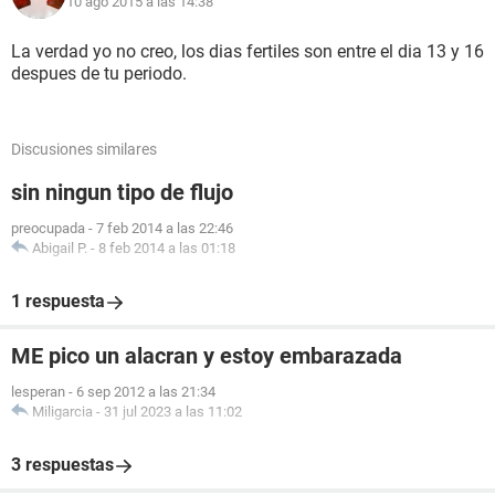
10 ago 2015 a las 14:38
La verdad yo no creo, los dias fertiles son entre el dia 13 y 16
despues de tu periodo.
Discusiones similares
sin ningun tipo de flujo
preocupada
-
7 feb 2014 a las 22:46
Abigail P.
-
8 feb 2014 a las 01:18
1 respuesta
ME pico un alacran y estoy embarazada
lesperan
-
6 sep 2012 a las 21:34
Miligarcia
-
31 jul 2023 a las 11:02
3 respuestas