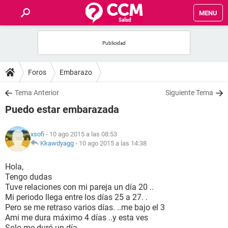
MENU
INICIO
FOROS
Foros
Embarazo
SALUD
Tema Anterior
Siguiente Tema
Puedo estar embarazada
FAMILIA
xsofi
- 10 ago 2015 a las 08:53
NUTRICIÓN
Kkawdyagg
-
10 ago 2015 a las 14:38
Hola,
BIENESTAR
Tengo dudas
Tuve relaciones con mi pareja un día 20 ..
SEXUALIDAD
Mi periodo llega entre los días 25 a 27. .
Pero se me retraso varios días. ..me bajo el 3
Ami me dura máximo 4 días ..y esta ves
GLOSARIO
Solo me duró un día