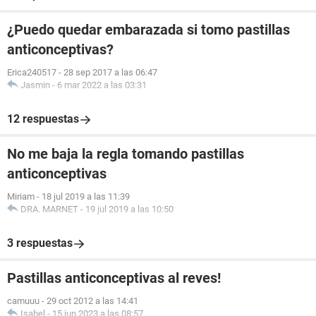
¿Puedo quedar embarazada si tomo pastillas
anticonceptivas?
Erica240517
-
28 sep 2017 a las 06:47
Jasmin
-
6 mar 2022 a las 03:31
12 respuestas
No me baja la regla tomando pastillas
anticonceptivas
Miriam
-
18 jul 2019 a las 11:39
DRA. MARNET
-
19 jul 2019 a las 10:50
3 respuestas
Pastillas anticonceptivas al reves!
camuuu
-
29 oct 2012 a las 14:41
Isabel
-
15 jun 2023 a las 08:57