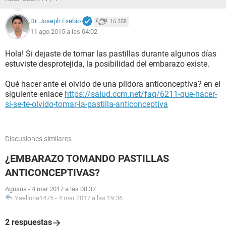
Dr. Joseph Exebio
16.358
11 ago 2015 a las 04:02
Hola! Si dejaste de tomar las pastillas durante algunos días
estuviste desprotejida, la posibilidad del embarazo existe.
Qué hacer ante el olvido de una píldora anticonceptiva? en el
siguiente enlace
https://salud.ccm.net/faq/6211-que-hacer-
si-se-te-olvido-tomar-la-pastilla-anticonceptiva
Discusiones similares
¿EMBARAZO TOMANDO PASTILLAS
ANTICONCEPTIVAS?
Agusus
-
4 mar 2017 a las 08:37
Yaelluna1475
-
4 mar 2017 a las 19:36
2 respuestas