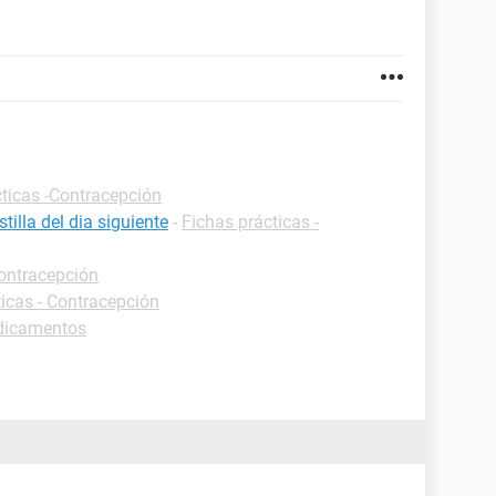
cticas -Contracepción
illa del dia siguiente
-
Fichas prácticas -
Contracepción
ticas - Contracepción
edicamentos