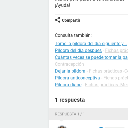
¡Ayuda!
Compartir
Consulta también:
Tome la pildora del día siguiente y...
Pildora del dia despues
-
Fichas prá
Cuántas veces se puede tomar la past
Contracepción
Dejar la pildora
-
Fichas prácticas -
Pildora anticonceptiva
-
Fichas prác
Pildora diane
-
Fichas prácticas -M
1 respuesta
RESPUESTA 1 / 1