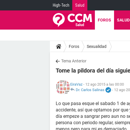
High-Tech
Salud
FOROS
SALUD
Foros
Sexualidad
Tema Anterior
Tome la pildora del día siguie
EiraVaz
- 12 ago 2015 a las 00:00
Dr. Carlos Salinas
-
12 ago 20
Lo que pasa esque el sabado 1 de a
accidente, así que optamos por que
día empeze a sangrar pero aun no se
persona con periodo regular, siempr
menos pero para mi es demaciado