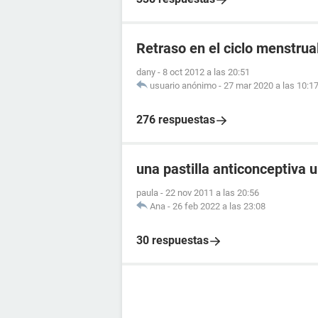
Retraso en el ciclo menstrual
dany
-
8 oct 2012 a las 20:51
usuario anónimo
-
27 mar 2020 a las 10:1
276 respuestas
una pastilla anticonceptiva 
paula
-
22 nov 2011 a las 20:56
Ana
-
26 feb 2022 a las 23:08
30 respuestas