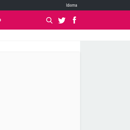
Idioma
O