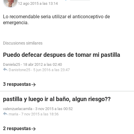
12 ago 2015 a las 13:14
Lo recomendable seria utilizar el anticonceptivo de
emergencia.
Discusiones similares
Puedo defecar despues de tomar mi pastilla
Daniela25
-
18 abr 2012 a las 02:40
Danistone25
-
5 jun 2016 a las 23:47
3 respuestas
pastilla y luego ir al baño, algun riesgo??
valenzuelacamila
-
3 nov 2015 a las 00:52
maria
-
7 nov 2015 a las 18:36
2 respuestas