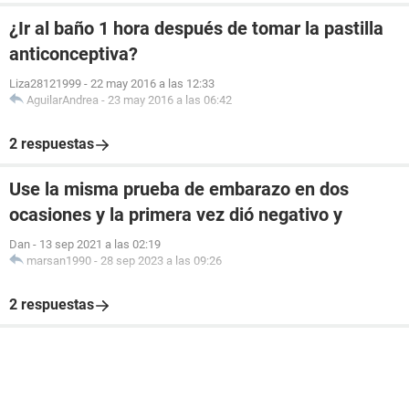
¿Ir al baño 1 hora después de tomar la pastilla
anticonceptiva?
Liza28121999
-
22 may 2016 a las 12:33
AguilarAndrea
-
23 may 2016 a las 06:42
2 respuestas
Use la misma prueba de embarazo en dos
ocasiones y la primera vez dió negativo y
Dan
-
13 sep 2021 a las 02:19
marsan1990
-
28 sep 2023 a las 09:26
2 respuestas