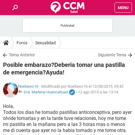
MENU
INICIO
FOROS
Foros
Sexualidad
SALUD
Tema Anterior
Siguiente Tema
Posible embarazo?Deberia tomar una pastilla
FAMILIA
de emergencia?Ayuda!
NUTRICIÓN
Noeliawc16
- Modificado por Noeliawc16 el 12/08/2015, 05:42
Dra. Marlene Huancahuari
-
12 ago 2015 a las 13:14
BIENESTAR
Hola,
Todos los dias he tomado pastillas anticonceptiva, pero ayer
SEXUALIDAD
olvide tomarlas y en la tarde tuve relaciones, hoy me tome
mi pastilla en la mañana pero a las 3 horas mas o menos
me di cuenta que ayer no la habia tomado y me tome otra.
GLOSARIO