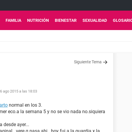
FAMILIA
NUTRICIÓN
BIENESTAR
SEXUALIDAD
GLOSARI
Siguiente Tema
6 ago 2015 a las 18:03
arto
normal en los 3.
rimer eco.a la semana 5 y no se vio nada no.siquiera
 desde ayer...
nal.. vere q pasa ahi.. hoy fui a la guardia x la