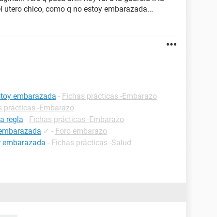
el utero chico, como q no estoy embarazada...
estoy embarazada
-
Fichas prácticas -Embarazo
s prácticas -Embarazo
a regla
-
Fichas prácticas -Embarazo
a embarazada
✓
-
Foro embarazo
ar embarazada
-
Fichas prácticas -Salud