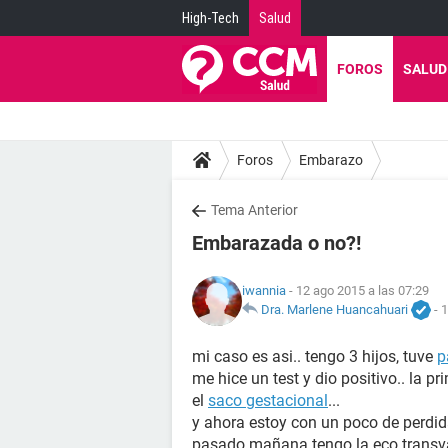
High-Tech
Salud
FOROS
SALUD
Foros
Embarazo
Tema Anterior
Embarazada o no?!
iwannia
- 12 ago 2015 a las 07:29
Dra. Marlene Huancahuari
-
1
mi caso es asi.. tengo 3 hijos, tuve
p
me hice un test y dio positivo.. la p
el
saco gestacional
...
y ahora estoy con un poco de perdida
pasado mañana tengo la eco transvagi