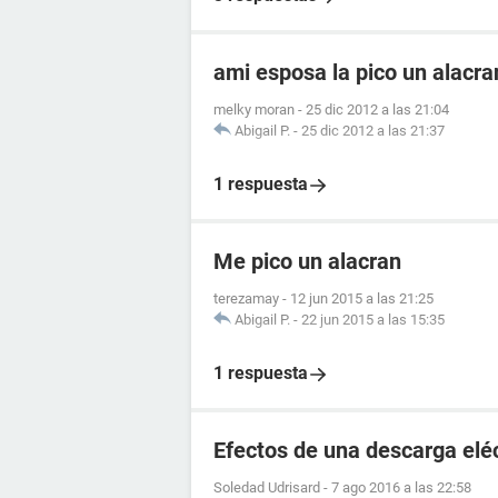
ami esposa la pico un alacr
melky moran
-
25 dic 2012 a las 21:04
Abigail P.
-
25 dic 2012 a las 21:37
1 respuesta
Me pico un alacran
terezamay
-
12 jun 2015 a las 21:25
Abigail P.
-
22 jun 2015 a las 15:35
1 respuesta
Efectos de una descarga elé
Soledad Udrisard
-
7 ago 2016 a las 22:58