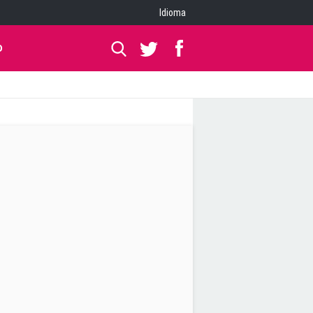
Idioma
O