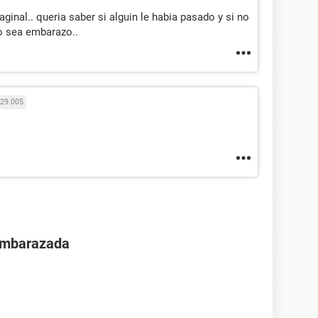
ginal.. queria saber si alguin le habia pasado y si no
o sea embarazo..
29.005
 embarazada