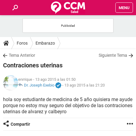
MENU
INICIO
FOROS
Foros
Embarazo
SALUD
Tema Anterior
Siguiente Tema
Contraciones uterinas
FAMILIA
enrrique
- 13 ago 2015 a las 01:50
NUTRICIÓN
Dr. Joseph Exebio
-
13 ago 2015 a las 21:20
hola soy estudiante de medicina de 5 año quisiera me ayude
BIENESTAR
porque no estoy muy seguro del objetivo de las contraciones
uterinas de alvarez y calbeyro
SEXUALIDAD
Compartir
GLOSARIO