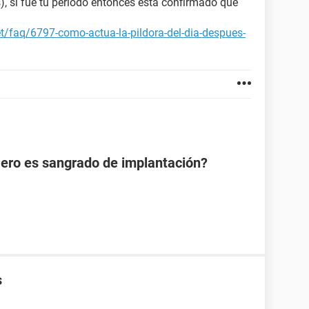
s), si fue tu periodo entonces está confirmado que
et/faq/6797-como-actua-la-pildora-del-dia-despues-
Pero es sangrado de implantación?
s