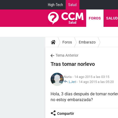
High-Tech
Salud
FOROS
SALUD
Foros
Embarazo
Tema Anterior
Tras tomar norlevo
Nuria
- 14 ago 2015 a las 03:15
LJeri
-
14 ago 2015 a las 05:20
Hola, 3 días después de tomar norle
no estoy embarazada?
Compartir