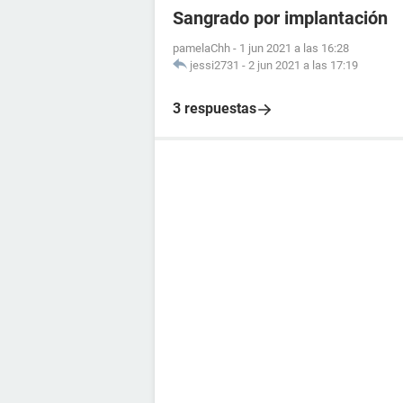
Sangrado por implantación
pamelaChh
-
1 jun 2021 a las 16:28
jessi2731
-
2 jun 2021 a las 17:19
3 respuestas