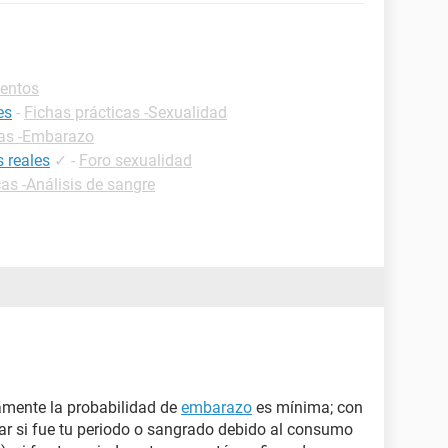
mentos
es
-
Fichas prácticas -Sexualidad
cas -Embarazo
 reales
✓
-
Foro sexualidad
cas -Análisis de sangre
ente la probabilidad de
embarazo
es mínima; con
car si fue tu periodo o sangrado debido al consumo