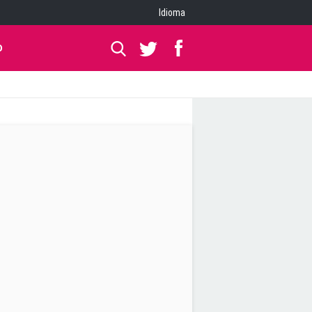
Idioma
O