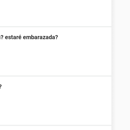
n? estaré embarazada?
?