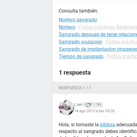
Consulta también:
Norlevo sangrado
Norlevo
-
Fichas prácticas -Medica
Sangrado despues de tener relacion
Sangrado ovulacion
-
Fichas prácti
Sangrado de implantacion imagenes
Tiempo de sangrado
-
Fichas prácti
1 respuesta
RESPUESTA 1 / 1
LJeri
1.783
14 ago 2015 a las 05:20
Hola, si tomaste la
píldora
adecuadam
respecto al sangrado debes identifi