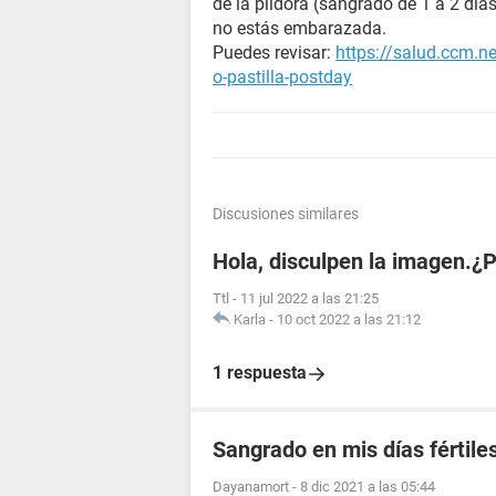
de la píldora (sangrado de 1 a 2 día
no estás embarazada.
Puedes revisar:
https://salud.ccm.n
o-pastilla-postday
Discusiones similares
Hola, disculpen la imagen.¿
Ttl
-
11 jul 2022 a las 21:25
Karla
-
10 oct 2022 a las 21:12
1 respuesta
Sangrado en mis días fértile
Dayanamort
-
8 dic 2021 a las 05:44