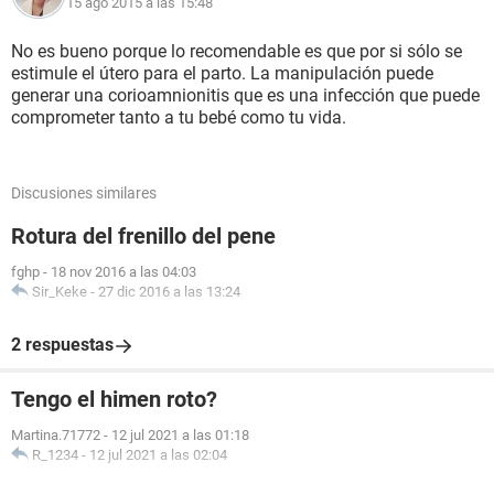
15 ago 2015 a las 15:48
No es bueno porque lo recomendable es que por si sólo se
estimule el útero para el parto. La manipulación puede
generar una corioamnionitis que es una infección que puede
comprometer tanto a tu bebé como tu vida.
Discusiones similares
Rotura del frenillo del pene
fghp
-
18 nov 2016 a las 04:03
Sir_Keke
-
27 dic 2016 a las 13:24
2 respuestas
Tengo el himen roto?
Martina.71772
-
12 jul 2021 a las 01:18
R_1234
-
12 jul 2021 a las 02:04