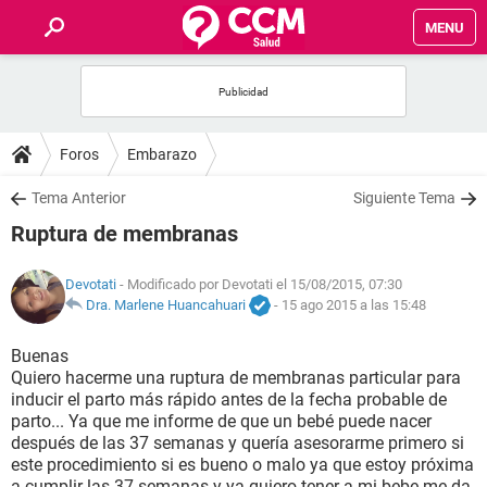
MENU
INICIO
FOROS
Foros
Embarazo
SALUD
Tema Anterior
Siguiente Tema
Ruptura de membranas
FAMILIA
Devotati
- Modificado por Devotati el 15/08/2015, 07:30
NUTRICIÓN
Dra. Marlene Huancahuari
-
15 ago 2015 a las 15:48
Buenas
BIENESTAR
Quiero hacerme una ruptura de membranas particular para
inducir el parto más rápido antes de la fecha probable de
SEXUALIDAD
parto... Ya que me informe de que un bebé puede nacer
después de las 37 semanas y quería asesorarme primero si
este procedimiento si es bueno o malo ya que estoy próxima
GLOSARIO
a cumplir las 37 semanas y ya quiero tener a mi bebe me da