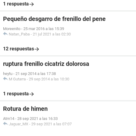
1 respuesta
Pequeño desgarro de frenillo del pene
Moreenito
-
25 mar 2016 a las 15:39
Natan_Paba
-
21 jul 2021 a las 02:30
12 respuestas
ruptura frenillo cicatriz dolorosa
heytu
-
21 sep 2014 a las 17:38
M Gutarra
-
29 sep 2014 a las 10:30
1 respuesta
Rotura de himen
Atm14
-
28 sep 2021 a las 16:33
Jaguar_MX
-
29 sep 2021 a las 07:07