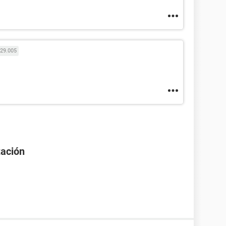
29.005
tación