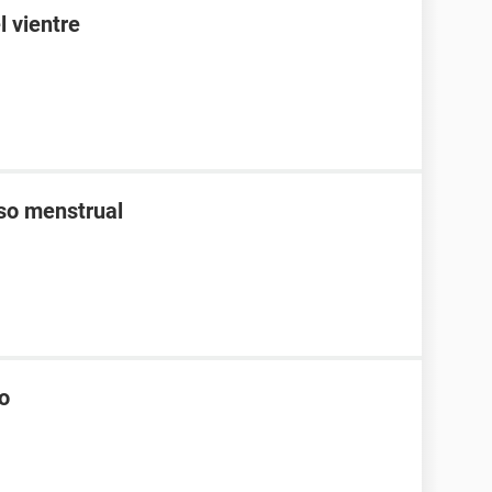
l vientre
aso menstrual
co