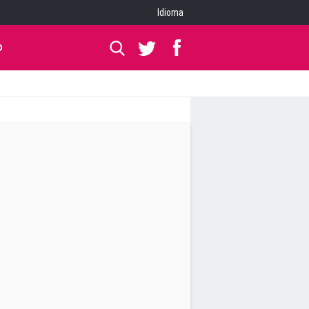
Idioma
O