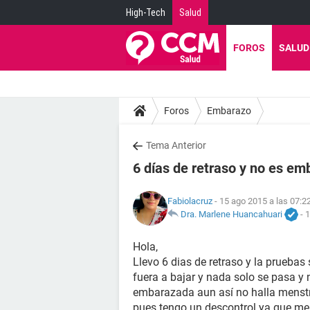
High-Tech
Salud
FOROS
SALUD
Foros
Embarazo
Tema Anterior
6 días de retraso y no es e
Fabiolacruz
- 15 ago 2015 a las 07:2
Dra. Marlene Huancahuari
-
1
Hola,
Llevo 6 dias de retraso y la pruebas
fuera a bajar y nada solo se pasa y
embarazada aun así no halla menst
pues tengo un descontrol ya que me 