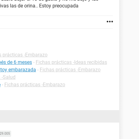
vas las de orina.. Estoy preocupada
s prácticas -Embarazo
bés de 6 meses
-
Fichas prácticas -Ideas recibidas
estoy embarazada
-
Fichas prácticas -Embarazo
 -Salud
o
-
Fichas prácticas -Embarazo
29.005