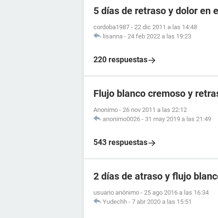
5 días de retraso y dolor en e
cordoba1987
-
22 dic 2011 a las 14:48
lisanna
-
24 feb 2022 a las 19:23
220 respuestas
Flujo blanco cremoso y retr
Anonimo
-
26 nov 2011 a las 22:12
anonimo0026
-
31 may 2019 a las 21:49
543 respuestas
2 días de atraso y flujo blan
usuario anónimo
-
25 ago 2016 a las 16:34
Yudechh
-
7 abr 2020 a las 15:51