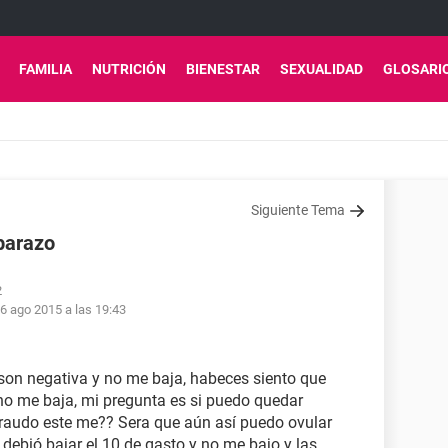
FAMILIA
NUTRICIÓN
BIENESTAR
SEXUALIDAD
GLOSARI
Siguiente Tema
mbarazo
2
6 ago 2015 a las 19:43
 son negativa y no me baja, habeces siento que
 no me baja, mi pregunta es si puedo quedar
raudo este me?? Sera que aún así puedo ovular
debió bajar el 10 de gasto y no me bajo y las