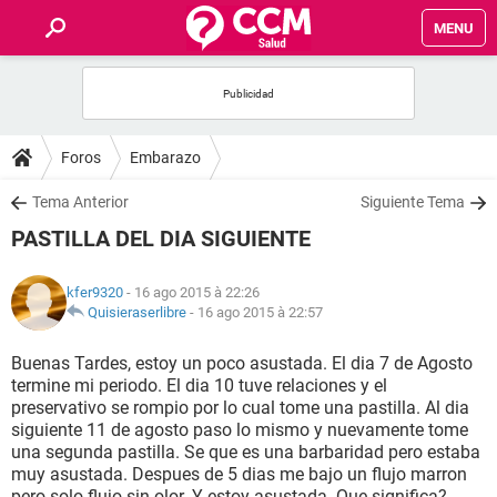
MENU
INICIO
FORUMS
Foros
Embarazo
SALUD
Tema Anterior
Siguiente Tema
PASTILLA DEL DIA SIGUIENTE
FAMILIA
kfer9320
- 16 ago 2015 à 22:26
NUTRICIÓN
Quisieraserlibre
-
16 ago 2015 à 22:57
Buenas Tardes, estoy un poco asustada. El dia 7 de Agosto
BIENESTAR
termine mi periodo. El dia 10 tuve relaciones y el
preservativo se rompio por lo cual tome una pastilla. Al dia
SEXUALIDAD
siguiente 11 de agosto paso lo mismo y nuevamente tome
una segunda pastilla. Se que es una barbaridad pero estaba
muy asustada. Despues de 5 dias me bajo un flujo marron
GLOSARIO
pero solo flujo sin olor. Y estoy asustada. Que significa?