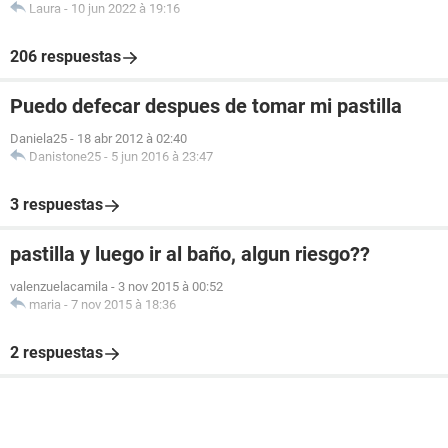
Laura
-
10 jun 2022 à 19:16
206 respuestas
Puedo defecar despues de tomar mi pastilla
Daniela25
-
18 abr 2012 à 02:40
Danistone25
-
5 jun 2016 à 23:47
3 respuestas
pastilla y luego ir al baño, algun riesgo??
valenzuelacamila
-
3 nov 2015 à 00:52
maria
-
7 nov 2015 à 18:36
2 respuestas