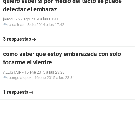
quiero saber si por medio del tacto se puede
detectar el embaraz
jaacqui
-
27 ago 2014 a las 01:41
c-salinas
-
3 dic 2014 a las 17:42
3 respuestas
como saber que estoy embarazada con solo
tocarme el vientre
ALLISTAIR
-
16 ene 2015 a las 23:28
aangelalopez
-
16 ene 2015 a las 23:34
1 respuesta