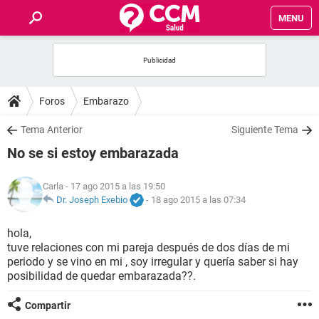
MENU
INICIO
FOROS
Foros
Embarazo
SALUD
Tema Anterior
Siguiente Tema
No se si estoy embarazada
FAMILIA
Carla
- 17 ago 2015 a las 19:50
NUTRICIÓN
Dr. Joseph Exebio
-
18 ago 2015 a las 07:34
hola,
BIENESTAR
tuve relaciones con mi pareja después de dos días de mi
periodo y se vino en mi , soy irregular y quería saber si hay
SEXUALIDAD
posibilidad de quedar embarazada??.
Compartir
GLOSARIO