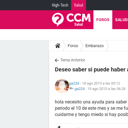
High-Tech
Salud
FOROS
SALUD
Foros
Embarazo
Tema Anterior
Deseo saber si puede haber
ga224
- 18 ago 2015 a las 00:12
ga224
-
19 ago 2015 a las 06:28
hola necesito una ayuda para saber 
periodo el 10 de este mes y se me fue
cuidarme y tengo miedo si hay posi