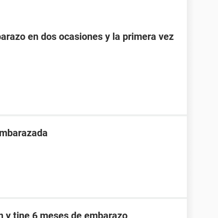
razo en dos ocasiones y la primera vez
 embarazada
an y tine 6 meses de embarazo