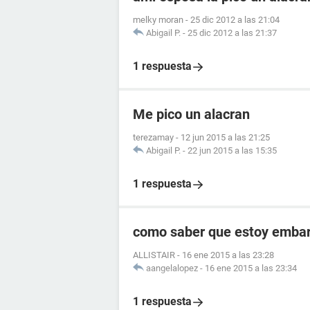
melky moran
-
25 dic 2012 a las 21:04
Abigail P.
-
25 dic 2012 a las 21:37
1 respuesta
Me pico un alacran
terezamay
-
12 jun 2015 a las 21:25
Abigail P.
-
22 jun 2015 a las 15:35
1 respuesta
como saber que estoy embara
ALLISTAIR
-
16 ene 2015 a las 23:28
aangelalopez
-
16 ene 2015 a las 23:34
1 respuesta