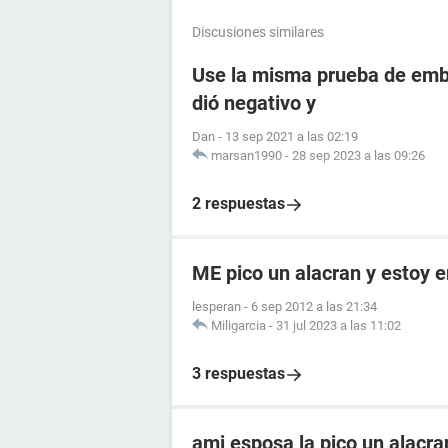
Discusiones similares
Use la misma prueba de emba
dió negativo y
Dan
-
13 sep 2021 a las 02:19
marsan1990
-
28 sep 2023 a las 09:26
2 respuestas
ME pico un alacran y estoy
lesperan
-
6 sep 2012 a las 21:34
Miligarcia
-
31 jul 2023 a las 11:02
3 respuestas
ami esposa la pico un alacr