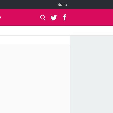
Idioma
O