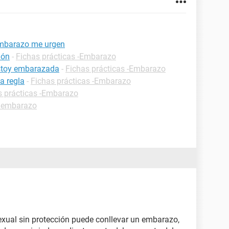
embarazo me urgen
ión
-
Fichas prácticas -Embarazo
estoy embarazada
-
Fichas prácticas -Embarazo
a regla
-
Fichas prácticas -Embarazo
s prácticas -Embarazo
 embarazo
xual sin protección puede conllevar un embarazo,