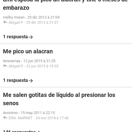
embarazo
melky moran
-
25 dic 2012 à 21:04
Abigail P.
-
25 dic 2012 à 21:37
1 respuesta
Me pico un alacran
terezamay
-
12 jun 2015 à 21:25
Abigail P.
-
22 jun 2015 à 15:35
1 respuesta
Me salen gotitas de líquido al presionar los
senos
Anonimo
-
15 may 2011 à 22:15
DRA. MARNET
-
24 nov 2018 à 17:46