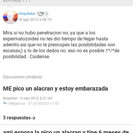
RÉPONSE 1 / 1
chiquitabe
5
18 ago 2015 à 08:15
Mira si no hubo penetracion no, ya que a los
espermatozoides no les dio tiempo de llegar hasta
adentro.asi que no te preocupes las posibilidades son
escasas;) y lo de los dedos no. eso no es posible 1*/*de
posibilidad.. Cuidense.
Discusiones similares
ME pico un alacran y estoy embarazada
lesperan
-
6 sep 2012 à 21:34
Miligarcia
-
31 jul 2023 à 11:02
3 respuestas
ami esposa la pico un alacran y tine 6 meses de