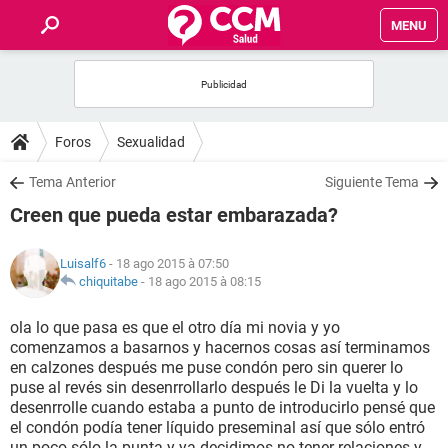
MENU
INICIO
FORUMS
Foros
Sexualidad
SALUD
Tema Anterior
Siguiente Tema
Creen que pueda estar embarazada?
FAMILIA
Luisalf6
- 18 ago 2015 à 07:50
NUTRICIÓN
chiquitabe
-
18 ago 2015 à 08:15
ola lo que pasa es que el otro día mi novia y yo
BIENESTAR
comenzamos a basarnos y hacernos cosas así terminamos
en calzones después me puse condón pero sin querer lo
SEXUALIDAD
puse al revés sin desenrrollarlo después le Di la vuelta y lo
desenrrolle cuando estaba a punto de introducirlo pensé que
el condón podía tener líquido preseminal así que sólo entró
GLOSARIO
un poco sólo la punta y ya decidimos no tener relaciones y