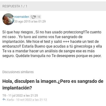
RESPUESTA 1 / 1
noemaiden
15
20 ago 2015 a las 01:29
Sí que hay riesgos , Sí no has usado protecciong!!Te cuento
mi caso . Yo tuvo así como vos fue sangrado de
implantación. Me hice el test y salió +++ hacete un test de
embarazo!! Estaría Bueno que acudas a tú ginecologa y ella
Te va a mandar hacer un análisis de sangre ese es más
seguro. Quédate tranquila no Te desesperes porque es peor.
Discusiones similares
Hola, disculpen la imagen.¿Pero es sangrado de
implantación?
Ttl
-
11 jul 2022 a las 21:25
Karla
-
10 oct 2022 a las 21:12