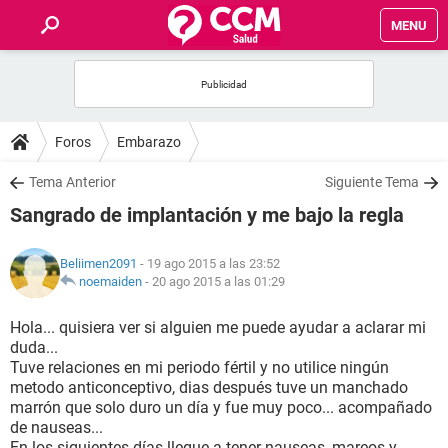
MENU
INICIO
FOROS
Foros
Embarazo
SALUD
Tema Anterior
Siguiente Tema
Sangrado de implantación y me bajo la regla
FAMILIA
Beliimen2091
- 19 ago 2015 a las 23:52
NUTRICIÓN
noemaiden
-
20 ago 2015 a las 01:29
Hola... quisiera ver si alguien me puede ayudar a aclarar mi
BIENESTAR
duda...
Tuve relaciones en mi periodo fértil y no utilice ningún
SEXUALIDAD
metodo anticonceptivo, dias después tuve un manchado
marrón que solo duro un día y fue muy poco... acompañado
de nauseas...
GLOSARIO
En los siguientes días llegue a tener nauseas, mareos y