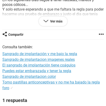
pocos cólicos...
Y solo estuve esperando a que me faltara la regla para poder
hacerme una prueba de embarazo y justo el dia que tenia
que llegarme.. me llego... pero solo es un manchado cafe y
Ver más
es leve... y solo duro un día...
¿Estare embarazada? A alguien le ha pasado algo similar....
agradecería si ayuda.
Compartir
Consulta también:
Sangrado de implantación y me bajo la regla
Sangrado de implantacion imagenes reales
El sangrado de implantación tiene coágulos
Puedes estar embarazada y tener la regla
Sangrado de implantacion color
Tomo pastillas anticonceptivas y no me ha bajado la regla
foro
✓
1 respuesta