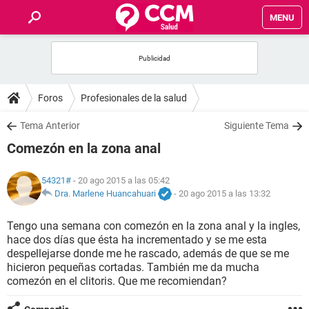
MENU
INICIO
FOROS
Foros
Profesionales de la salud
SALUD
Tema Anterior
Siguiente Tema
Comezón en la zona anal
FAMILIA
54321#
- 20 ago 2015 a las 05:42
NUTRICIÓN
Dra. Marlene Huancahuari
-
20 ago 2015 a las 13:32
Tengo una semana con comezón en la zona anal y la ingles,
BIENESTAR
hace dos días que ésta ha incrementado y se me esta
despellejarse donde me he rascado, además de que se me
SEXUALIDAD
hicieron pequeñas cortadas. También me da mucha
comezón en el clitoris. Que me recomiendan?
GLOSARIO