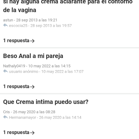
si hay alguna crema aclarante para el contorno
de la vagina
astun
-
28 sep 2013 a las 19:21
escocia25
-
28 sep 2013 a las 19:57
1 respuesta
Beso Anal a mi pareja
Nathaly0419
-
10 may 2022 a las 14:15
usuario anónimo
-
10 may 2022 a las 17:07
1 respuesta
Que Crema intima puedo usar?
Cris
-
26 may 2020 a las 08:28
Hermanamayor
-
26 may 2020 a las 14:14
1 respuesta