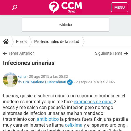
MENU
INICIO
FOROS
Foros
Profesionales de la salud
SALUD
Tema Anterior
Siguiente Tema
Infeciones urinarias
FAMILIA
xshix
- 20 ago 2015 a las 05:32
NUTRICIÓN
Dra. Marlene Huancahuari
-
23 ago 2015 a las 23:45
buenas, quisiera saber si orinar con espuma o burbuja en el
BIENESTAR
inodoro es normal ya que me hice
examenes de orina
2
veces y me salen con pequeña infecion pero no tengo
SEXUALIDAD
sintomas de infecion urinarias me han mandado
tratamiento con
antibiotico
la primera fuera fixin una pastilla
muy cara en internet se llama
cefixima
y el spasmo urolong ,
GLOSARIO
sigo igual no se si es tambien porque duermo a las 1 de la