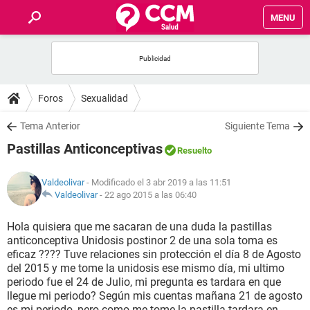
MENU
INICIO
FOROS
Foros
Sexualidad
SALUD
Tema Anterior
Siguiente Tema
Pastillas Anticonceptivas
Resuelto
FAMILIA
Valdeolivar
- Modificado el 3 abr 2019 a las 11:51
NUTRICIÓN
Valdeolivar
-
22 ago 2015 a las 06:40
Hola quisiera que me sacaran de una duda la pastillas
BIENESTAR
anticonceptiva Unidosis postinor 2 de una sola toma es
eficaz ???? Tuve relaciones sin protección el día 8 de Agosto
SEXUALIDAD
del 2015 y me tome la unidosis ese mismo día, mi ultimo
periodo fue el 24 de Julio, mi pregunta es tardara en que
llegue mi periodo? Según mis cuentas mañana 21 de agosto
GLOSARIO
es mi periodo, pero como me tome la pastilla tardara en