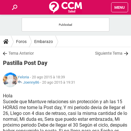
MENU
INICIO
FORUMS
Foros
Embarazo
SALUD
Tema Anterior
Siguiente Tema
Pastilla Post Day
FAMILIA
Yeloria
- 20 ago 2015 à 18:39
NUTRICIÓN
Joenny86
-
20 ago 2015 à 19:31
Hola
BIENESTAR
Sucede que Mantuve relaciones sin protección y ah las 15
HORAS me tome la Post day, Y mi periodo devia de llegar el
SEXUALIDAD
26, Llego con 4 dias de retraso, casi la misma cantidad de lo
normal, Mi duda es, Sera que puedo estar embrazada, Mi
próximo periodo Debe de llegar el 30 Según el ciclo, después
GLOSARIO
haber consumido la pasta, Si no llega para esa Fecha es