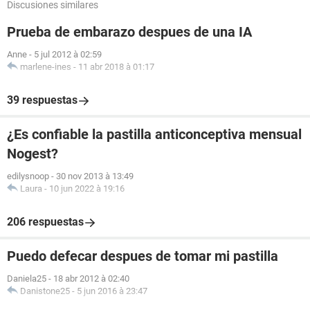
Discusiones similares
Prueba de embarazo despues de una IA
Anne
-
5 jul 2012 à 02:59
marlene-ines
-
11 abr 2018 à 01:17
39 respuestas
¿Es confiable la pastilla anticonceptiva mensual
Nogest?
edilysnoop
-
30 nov 2013 à 13:49
Laura
-
10 jun 2022 à 19:16
206 respuestas
Puedo defecar despues de tomar mi pastilla
Daniela25
-
18 abr 2012 à 02:40
Danistone25
-
5 jun 2016 à 23:47