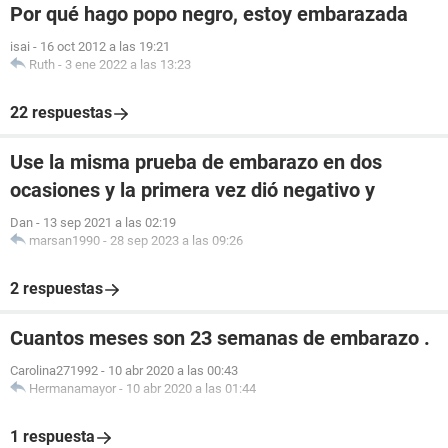
Por qué hago popo negro, estoy embarazada
isai
-
16 oct 2012 a las 19:21
Ruth
-
3 ene 2022 a las 13:23
22 respuestas
Use la misma prueba de embarazo en dos
ocasiones y la primera vez dió negativo y
Dan
-
13 sep 2021 a las 02:19
marsan1990
-
28 sep 2023 a las 09:26
2 respuestas
Cuantos meses son 23 semanas de embarazo .
Carolina271992
-
10 abr 2020 a las 00:43
Hermanamayor
-
10 abr 2020 a las 01:44
1 respuesta