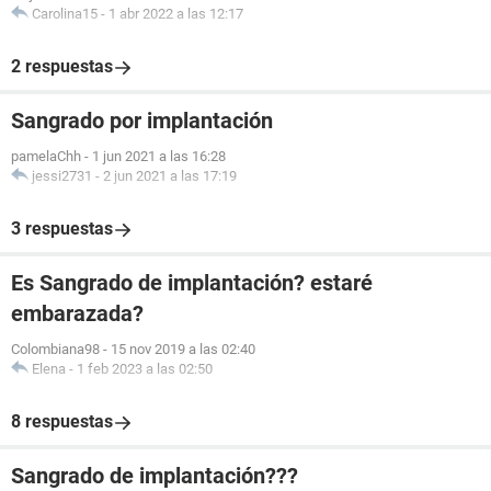
Carolina15
-
1 abr 2022 a las 12:17
2 respuestas
Sangrado por implantación
pamelaChh
-
1 jun 2021 a las 16:28
jessi2731
-
2 jun 2021 a las 17:19
3 respuestas
Es Sangrado de implantación? estaré
embarazada?
Colombiana98
-
15 nov 2019 a las 02:40
Elena
-
1 feb 2023 a las 02:50
8 respuestas
Sangrado de implantación???