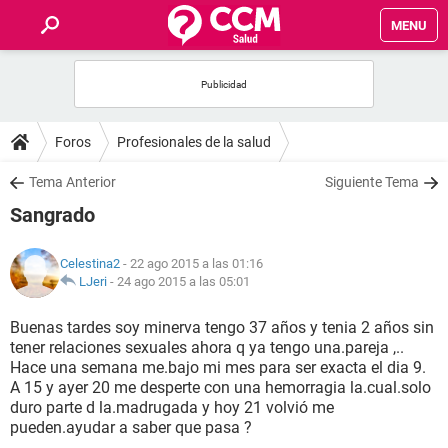
MENU
INICIO
FOROS
Foros
Profesionales de la salud
SALUD
Tema Anterior
Siguiente Tema
Sangrado
FAMILIA
Celestina2
- 22 ago 2015 a las 01:16
NUTRICIÓN
LJeri
-
24 ago 2015 a las 05:01
Buenas tardes soy minerva tengo 37 años y tenia 2 años sin
BIENESTAR
tener relaciones sexuales ahora q ya tengo una.pareja ,..
Hace una semana me.bajo mi mes para ser exacta el dia 9.
SEXUALIDAD
A 15 y ayer 20 me desperte con una hemorragia la.cual.solo
duro parte d la.madrugada y hoy 21 volvió me
pueden.ayudar a saber que pasa ?
GLOSARIO