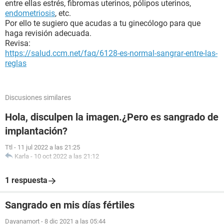
entre ellas estrés, fibromas uterinos, pólipos uterinos,
endometriosis
, etc.
Por ello te sugiero que acudas a tu ginecólogo para que
haga revisión adecuada.
Revisa:
https://salud.ccm.net/faq/6128-es-normal-sangrar-entre-las-
reglas
Discusiones similares
Hola, disculpen la imagen.¿Pero es sangrado de
implantación?
Ttl
-
11 jul 2022 a las 21:25
Karla
-
10 oct 2022 a las 21:12
1 respuesta
Sangrado en mis días fértiles
Dayanamort
-
8 dic 2021 a las 05:44