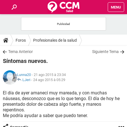
MENU
INICIO
FORUMS
Foros
Profesionales de la salud
SALUD
Tema Anterior
Siguiente Tema
Síntomas nuevos.
FAMILIA
Lunna20
- 21 ago 2015 à 23:34
NUTRICIÓN
LJeri
-
24 ago 2015 à 05:29
El día de ayer amanecí muy mareada, y con muchas
BIENESTAR
náuseas, desconozco que es lo que tengo. El día de hoy he
presentado dolor de cabeza algo fuerte, y mareos
SEXUALIDAD
repentinos.
Me podría ayudar a saber que puedo tener.
GLOSARIO