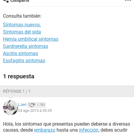
Compartir
Consulta también:
Síntomas nuevos.
Sintomas del sida
Hernia umbilical síntomas
Gardnerella sintomas
Ascitis sintomas
Esofagitis sintomas
1 respuesta
RÉPONSE 1 / 1
LJeri
1.783
24 ago 2015 à 05:29
Hola, los síntomas que presentas pueden deberse a diversas
causas, desde
embarazo
hasta una
infección
, debes acudir