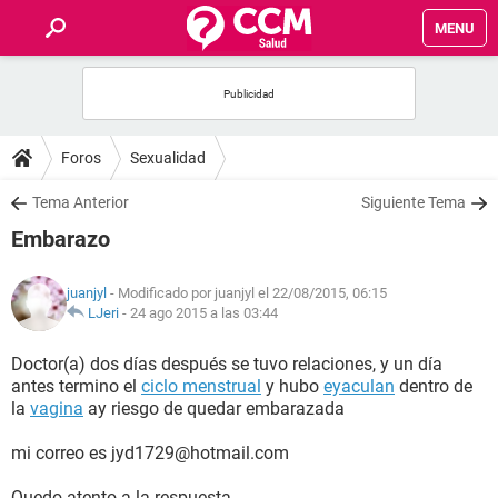
MENU
INICIO
FOROS
Foros
Sexualidad
SALUD
Tema Anterior
Siguiente Tema
Embarazo
FAMILIA
juanjyl
- Modificado por juanjyl el 22/08/2015, 06:15
NUTRICIÓN
LJeri
-
24 ago 2015 a las 03:44
Doctor(a) dos días después se tuvo relaciones, y un día
BIENESTAR
antes termino el
ciclo menstrual
y hubo
eyaculan
dentro de
la
vagina
ay riesgo de quedar embarazada
SEXUALIDAD
mi correo es jyd1729@hotmail.com
GLOSARIO
Quedo atento a la respuesta