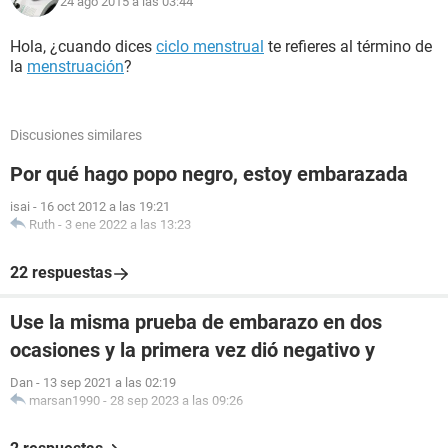
24 ago 2015 a las 03:44
Hola, ¿cuando dices
ciclo menstrual
te refieres al término de
la
menstruación
?
Discusiones similares
Por qué hago popo negro, estoy embarazada
isai
-
16 oct 2012 a las 19:21
Ruth
-
3 ene 2022 a las 13:23
22 respuestas
Use la misma prueba de embarazo en dos
ocasiones y la primera vez dió negativo y
Dan
-
13 sep 2021 a las 02:19
marsan1990
-
28 sep 2023 a las 09:26